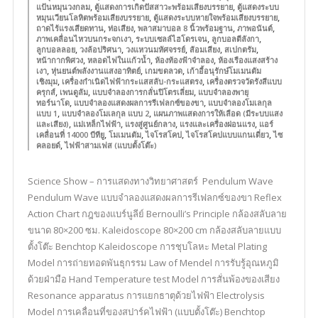
,
,
แป้นหมุนวงกลม
ตู้แสดงการเกิดปัสสาวะพร้อมเสียงบรรยาย
ตู้แสดงระบบ
,
,
หมุนเวียนโลหิตพร้อมเสียงบรรยาย
ตู้แสดงระบบหายใจพร้อมเสียงบรรยาย
,
,
,
,
ถาดไร้แรงเสียดทาน
ท่อเสียง
พลาสมาบอล 8 นิ้วพร้อมฐาน
ภาพอนันต์
,
,
,
ภาพเคลื่อนไหวบนกระจกเงา
ระบบเซลล์ไฮโดรเจน
ลูกบอลตีลังกา
,
,
,
,
,
ลูกบอลลอย
วงล้อปริศนา
วงแหวนมหัศจรรย์
ส้อมเสียง
สเปกตรัม
,
,
,
หน้ากากพิศวง
หลอดไฟในแก้วน้ำ
ห้องท้องฟ้าจำลอง
ห้องเรืองแสงสร้าง
,
,
,
เงา
หุ่นยนต์พลังงานแสงอาทิตย์
เกมขดลวด
เก้าอี้อนุรักษ์โมเมนตัม
,
,
เชิงมุม
เครื่องกำเนิดไฟฟ้ากระแสสลับ-กระแสตรง
เครื่องตรวจวัดรังสีแบบ
,
,
,
ครุกส์
เพนดูลัม
แบบจำลองการกลั่นปิโตรเลี่ยม
แบบจำลองพายุ
,
,
ทอร์นาโด
แบบจำลองแสดงผลการรีเฟลกซ์ของขา
แบบจำลองโมเลกุล
,
,
แบบ 1
แบบจำลองโมเลกุล แบบ 2
แผนภาพแสดงการให้เลือด (มีระบบแสง
,
,
,
,
และเสียง)
แม่เหล็กไฟฟ้า
แรงสู่ศูนย์กลาง
แรงและเครื่องผ่อนแรง
แอร์
,
,
,
,
เคลื่อนที่ 14000 บีทียู
โมเมนตัม
ไจโรสโคป
ไจโรสโคปแบบแกนเดี่ยว
ไซ
,
คลอยด์
ไฟฟ้าสามเฟส (แบบตั้งโต๊ะ)
Science Show – การแสดงทางวิทยาศาสตร์ Pendulum Wave
Pendulum Wave แบบจำลองแสดงผลการรีเฟลกซ์ของขา Reflex
Action Chart กฎของแบร์นูลีย์ Bernoulli’s Principle กล้องสลับลาย
ขนาด 80×200 ซม. Kaleidoscope 80×200 cm กล้องสลับลายแบบ
ตั้งโต๊ะ Benchtop Kaleidoscope การชุบโลหะ Metal Plating
Model การถ่ายทอดพันธุกรรม Law of Mendel การรับรู้อุณหภูมิ
ด้วยฝ่ามือ Hand Temperature test Model การสั่นพ้องของเสียง
Resonance apparatus การแยกธาตุด้วยไฟฟ้า Electrolysis
Model การเคลื่อนที่ของสปาร์คไฟฟ้า (แบบตั้งโต๊ะ) Benchtop