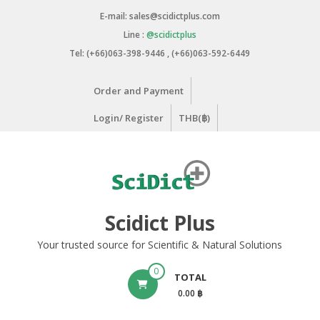
Skip
E-mail: sales@scidictplus.com
to
Line :
@scidictplus
content
Tel: (+66)063-398-9446 , (+66)063-592-6449
Order and Payment
Login/ Register
THB(฿)
Scidict Plus
Your trusted source for Scientific & Natural Solutions
0
TOTAL
0.00 ฿