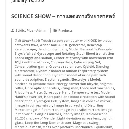
January 18, 2018
SCIENCE SHOW – การแสดงทางวิทยาศาสตร์
Scidict Plus - Admin
Products
(ไม่รวมซอฟต์แวร์) Touch screen computer with KIOSK (without
,
,
,
software) #N/A
A soar ball
AC/DC generator
Benchtop
,
,
,
Kaleidoscope
Benchtop lightning Model
Bernoulli's Principle
,
Bicycle Wheel Gyroscope and Rotating Stool
Blood transfusion
,
board (light and sound)
Center of gravity with movement ถาด
,
,
,
,
ตาปู
Centripetal force
Collision Balls
Color mixing Set
,
,
,
Concentration game
Crookes radiometer
Cycloid
Dancing
,
electrostatic
Dynamic model of human respiratory system
,
with sound description
Dynamic model of urine path with
,
,
,
sound description
Electomagnetic
Electrolysis Model
,
,
Electronics periodic table
Energy conversion bicycle
Enigma
,
,
,
,
roller
Fibre optic apparatus
Flying man
Force and machanics
,
,
,
Frictionless Plate
Gyroscope
Hand Temperature test Model
,
Hand's power set
Heart pulse and blood circulation with sound
,
,
,
description
Hydrogen Cell System
Image in concave mirror
,
Image in convex mirror
Image in curved and Distorting
,
,
,
Mirror
Image in flat mirror
Image in parallel mirrors
Image
,
,
in the various angles mirrors
Infinity image
Kaleidoscope
,
,
,
80x200 cm
Law of Mendel
Light deviation across lens
Light in
,
,
,
glass
Loop-the-Loop Demonstrator
Magnetic swing
,
,
,
Marvelous mask
Mass over platform
Mechanical Equilibrium