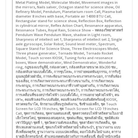
,
,
Metal Plating Model
Molecular Model
Movement images in
,
,
,
the mirrors
Nails salver
Octagon stand for science show
Oil
,
,
,
Refinery Model
Pendulum
Planetarium room Call
Plasma ball
,
,
diameter 8 inches with base
Portable air 14000 BTU Call
,
,
Rectangular stand for science show
Reflection Box
Reflection
,
,
,
in cylindrical mirror
Reflex Action Chart
Resonance apparatus
,
,
Resonance Tubes
Royal Rain
Science Show – ทดลองวิทยาศาสตร์
,
,
Pendulum Wave Pendulum Wave
shadow in Light room
,
,
Sharpness of intellect set 1
Sharpness of intellect set 2
Single
,
,
,
,
axle gyroscope
Solar Robot
Sound level meter
Spectrum
,
,
Square Stand For Science Show
Three Electroscopes Model
,
,
Three phase generator
Tornado Model
Tornado Rocket
,
,
Model
Touch screen KIOSK
Tuning forks and resonance
,
,
,
boxes
Wave demonstrator
Wind Demonstrator
Wonderful
,
,
,
,
ring
กฎของแบร์นูลีย์
กล่องลวงตา
กล้องสลับลายขนาด 80x200 ซม.
,
,
,
กล้องสลับลายแบบตั้งโต๊ะ
การชุบโลหะ
การถ่ายทอดพันธุกรรม
การรับรู้
,
,
อุณหภูมิด้วยฝ่ามือ
การสะท้อนภาพบนกระจกเงาทรงกระบอก
การสั่นพ้อง
,
,
ของเสียง
การเกิดภาพจากกระจกเงาที่วางขนานกัน
การเกิดภาพบน
,
,
กระจกนูน
การเกิดภาพบนกระจกเงาที่วางทำมุมต่างกัน
การเกิดภาพบน
,
,
,
กระจกเงาระนาบ
การเกิดภาพบนกระจกเว้า
การเกิดภาพบนกระจกโค้ง
,
,
การเคลื่อนที่ของสปาร์คไฟฟ้า (แบบตั้งโต๊ะ)
การแยกธาตุด้วยไฟฟ้า
คน
,
,
,
เหาะ
คอมพิวเตอร์ระบบสัมผัส
คอมพิวเตอร์ระบบสัมผัสพร้อมตู้ KIOSK
,
,
,
จรวดทอร์นาโด
จักรยานเปลี่ยนรูปพลังงาน
ชิงช้าแม่เหล็ก
ชุด Touch
,
Screen for LCD 19 inches
ชุด Touch Screen for LCD 19 inches
,
,
,
Call
ชุดการเกิดลม
ชุดจานผสมแสงสี
ชุดตรวจสอบไฟฟ้าสถิตสามใบเถาอิ
,
,
,
,
เล็กโทรสโคป
ชุดทดลองสมดุลกล
ชุดฝนเทียม
ชุดพลังฝ่ามือ
ชุดมิติแห่ง
,
,
,
เชาว์ปัญญา ชุดที่ 1
ชุดวัดความดังของเสียง
ชุดสาธิตการเกิดคลื่น
ชุด
,
,
หักเหแสงผ่านเลนส์
ชุดแรงไฟฟ้าสถิตสายน้ำเต้นระบำ
ฐานวางงาน แบบ
,
,
,
สี่เหลี่ยมจตุรัส
ฐานวางงาน แบบแปดเหลี่ยม
ดอกไม้เส้นใยนำแสง
ตาราง
,
,
ธาตุอิเล็กทรอนิกส์
ตำแหน่งจุดศูนย์ถ่วงกับการเคลื่อนที่
ตุ้มน้ำหนักเหนือ