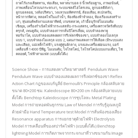
,
,
,
,
ถาดไร้แรงเสียดทาน
ท่อเสียง
พลาสมาบอล 8 นิ้วพร้อมฐาน
ภาพอนันต์
,
,
,
ภาพเคลื่อนไหวบนกระจกเงา
ระบบเซลล์ไฮโดรเจน
ลูกบอลตีลังกา
,
,
,
,
,
ลูกบอลลอย
วงล้อปริศนา
วงแหวนมหัศจรรย์
ส้อมเสียง
สเปกตรัม
,
,
,
หน้ากากพิศวง
หลอดไฟในแก้วน้ำ
ห้องท้องฟ้าจำลอง
ห้องเรืองแสงสร้าง
,
,
,
เงา
หุ่นยนต์พลังงานแสงอาทิตย์
เกมขดลวด
เก้าอี้อนุรักษ์โมเมนตัม
,
,
เชิงมุม
เครื่องกำเนิดไฟฟ้ากระแสสลับ-กระแสตรง
เครื่องตรวจวัดรังสีแบบ
,
,
,
ครุกส์
เพนดูลัม
แบบจำลองการกลั่นปิโตรเลี่ยม
แบบจำลองพายุ
,
,
ทอร์นาโด
แบบจำลองแสดงผลการรีเฟลกซ์ของขา
แบบจำลองโมเลกุล
,
,
แบบ 1
แบบจำลองโมเลกุล แบบ 2
แผนภาพแสดงการให้เลือด (มีระบบแสง
,
,
,
,
และเสียง)
แม่เหล็กไฟฟ้า
แรงสู่ศูนย์กลาง
แรงและเครื่องผ่อนแรง
แอร์
,
,
,
,
เคลื่อนที่ 14000 บีทียู
โมเมนตัม
ไจโรสโคป
ไจโรสโคปแบบแกนเดี่ยว
ไซ
,
คลอยด์
ไฟฟ้าสามเฟส (แบบตั้งโต๊ะ)
Science Show – การแสดงทางวิทยาศาสตร์ Pendulum Wave
Pendulum Wave แบบจำลองแสดงผลการรีเฟลกซ์ของขา Reflex
Action Chart กฎของแบร์นูลีย์ Bernoulli’s Principle กล้องสลับลาย
ขนาด 80×200 ซม. Kaleidoscope 80×200 cm กล้องสลับลายแบบ
ตั้งโต๊ะ Benchtop Kaleidoscope การชุบโลหะ Metal Plating
Model การถ่ายทอดพันธุกรรม Law of Mendel การรับรู้อุณหภูมิ
ด้วยฝ่ามือ Hand Temperature test Model การสั่นพ้องของเสียง
Resonance apparatus การแยกธาตุด้วยไฟฟ้า Electrolysis
Model การเคลื่อนที่ของสปาร์คไฟฟ้า (แบบตั้งโต๊ะ) Benchtop
lightning Model การเกิดภาพจากกระจกเงาที่วางขนานกัน Image