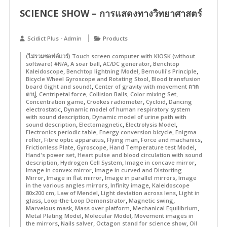
SCIENCE SHOW – การแสดงทางวิทยาศาสตร์
Scidict Plus - Admin
Products
(ไม่รวมซอฟต์แวร์) Touch screen computer with KIOSK (without
,
,
,
software) #N/A
A soar ball
AC/DC generator
Benchtop
,
,
,
Kaleidoscope
Benchtop lightning Model
Bernoulli's Principle
,
Bicycle Wheel Gyroscope and Rotating Stool
Blood transfusion
,
board (light and sound)
Center of gravity with movement ถาด
,
,
,
,
ตาปู
Centripetal force
Collision Balls
Color mixing Set
,
,
,
Concentration game
Crookes radiometer
Cycloid
Dancing
,
electrostatic
Dynamic model of human respiratory system
,
with sound description
Dynamic model of urine path with
,
,
,
sound description
Electomagnetic
Electrolysis Model
,
,
Electronics periodic table
Energy conversion bicycle
Enigma
,
,
,
,
roller
Fibre optic apparatus
Flying man
Force and machanics
,
,
,
Frictionless Plate
Gyroscope
Hand Temperature test Model
,
Hand's power set
Heart pulse and blood circulation with sound
,
,
,
description
Hydrogen Cell System
Image in concave mirror
,
Image in convex mirror
Image in curved and Distorting
,
,
,
Mirror
Image in flat mirror
Image in parallel mirrors
Image
,
,
in the various angles mirrors
Infinity image
Kaleidoscope
,
,
,
80x200 cm
Law of Mendel
Light deviation across lens
Light in
,
,
,
glass
Loop-the-Loop Demonstrator
Magnetic swing
,
,
,
Marvelous mask
Mass over platform
Mechanical Equilibrium
,
,
Metal Plating Model
Molecular Model
Movement images in
,
,
,
the mirrors
Nails salver
Octagon stand for science show
Oil