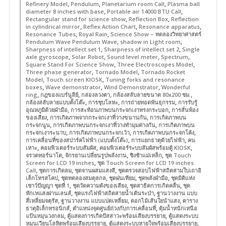
,
,
,
Refinery Model
Pendulum
Planetarium room Call
Plasma ball
,
,
diameter 8 inches with base
Portable air 14000 BTU Call
,
,
Rectangular stand for science show
Reflection Box
Reflection
,
,
,
in cylindrical mirror
Reflex Action Chart
Resonance apparatus
,
,
Resonance Tubes
Royal Rain
Science Show – ทดลองวิทยาศาสตร์
,
,
Pendulum Wave Pendulum Wave
shadow in Light room
,
,
Sharpness of intellect set 1
Sharpness of intellect set 2
Single
,
,
,
,
axle gyroscope
Solar Robot
Sound level meter
Spectrum
,
,
Square Stand For Science Show
Three Electroscopes Model
,
,
Three phase generator
Tornado Model
Tornado Rocket
,
,
Model
Touch screen KIOSK
Tuning forks and resonance
,
,
,
boxes
Wave demonstrator
Wind Demonstrator
Wonderful
,
,
,
,
ring
กฎของแบร์นูลีย์
กล่องลวงตา
กล้องสลับลายขนาด 80x200 ซม.
,
,
,
กล้องสลับลายแบบตั้งโต๊ะ
การชุบโลหะ
การถ่ายทอดพันธุกรรม
การรับรู้
,
,
อุณหภูมิด้วยฝ่ามือ
การสะท้อนภาพบนกระจกเงาทรงกระบอก
การสั่นพ้อง
,
,
ของเสียง
การเกิดภาพจากกระจกเงาที่วางขนานกัน
การเกิดภาพบน
,
,
กระจกนูน
การเกิดภาพบนกระจกเงาที่วางทำมุมต่างกัน
การเกิดภาพบน
,
,
,
กระจกเงาระนาบ
การเกิดภาพบนกระจกเว้า
การเกิดภาพบนกระจกโค้ง
,
,
การเคลื่อนที่ของสปาร์คไฟฟ้า (แบบตั้งโต๊ะ)
การแยกธาตุด้วยไฟฟ้า
คน
,
,
,
เหาะ
คอมพิวเตอร์ระบบสัมผัส
คอมพิวเตอร์ระบบสัมผัสพร้อมตู้ KIOSK
,
,
,
จรวดทอร์นาโด
จักรยานเปลี่ยนรูปพลังงาน
ชิงช้าแม่เหล็ก
ชุด Touch
,
Screen for LCD 19 inches
ชุด Touch Screen for LCD 19 inches
,
,
,
Call
ชุดการเกิดลม
ชุดจานผสมแสงสี
ชุดตรวจสอบไฟฟ้าสถิตสามใบเถาอิ
,
,
,
,
เล็กโทรสโคป
ชุดทดลองสมดุลกล
ชุดฝนเทียม
ชุดพลังฝ่ามือ
ชุดมิติแห่ง
,
,
,
เชาว์ปัญญา ชุดที่ 1
ชุดวัดความดังของเสียง
ชุดสาธิตการเกิดคลื่น
ชุด
,
,
หักเหแสงผ่านเลนส์
ชุดแรงไฟฟ้าสถิตสายน้ำเต้นระบำ
ฐานวางงาน แบบ
,
,
,
สี่เหลี่ยมจตุรัส
ฐานวางงาน แบบแปดเหลี่ยม
ดอกไม้เส้นใยนำแสง
ตาราง
,
,
ธาตุอิเล็กทรอนิกส์
ตำแหน่งจุดศูนย์ถ่วงกับการเคลื่อนที่
ตุ้มน้ำหนักเหนือ
,
,
แป้นหมุนวงกลม
ตู้แสดงการเกิดปัสสาวะพร้อมเสียงบรรยาย
ตู้แสดงระบบ
,
,
หมุนเวียนโลหิตพร้อมเสียงบรรยาย
ตู้แสดงระบบหายใจพร้อมเสียงบรรยาย