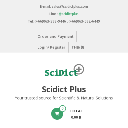
Skip
E-mail: sales@scidictplus.com
to
Line :
@scidictplus
content
Tel: (+66)063-398-9446 , (+66)063-592-6449
Order and Payment
Login/ Register
THB(฿)
Scidict Plus
Your trusted source for Scientific & Natural Solutions
0
TOTAL
0.00 ฿