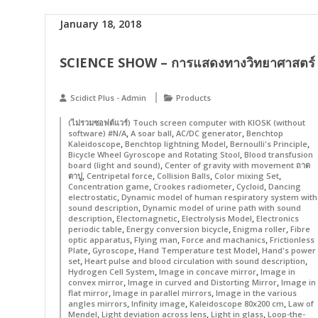
January 18, 2018
SCIENCE SHOW – การแสดงทางวิทยาศาสตร์
Scidict Plus - Admin
Products
(ไม่รวมซอฟต์แวร์) Touch screen computer with KIOSK (without
,
,
,
software) #N/A
A soar ball
AC/DC generator
Benchtop
,
,
,
Kaleidoscope
Benchtop lightning Model
Bernoulli's Principle
,
Bicycle Wheel Gyroscope and Rotating Stool
Blood transfusion
,
board (light and sound)
Center of gravity with movement ถาด
,
,
,
,
ตาปู
Centripetal force
Collision Balls
Color mixing Set
,
,
,
Concentration game
Crookes radiometer
Cycloid
Dancing
,
electrostatic
Dynamic model of human respiratory system with
,
sound description
Dynamic model of urine path with sound
,
,
,
description
Electomagnetic
Electrolysis Model
Electronics
,
,
,
periodic table
Energy conversion bicycle
Enigma roller
Fibre
,
,
,
optic apparatus
Flying man
Force and machanics
Frictionless
,
,
,
Plate
Gyroscope
Hand Temperature test Model
Hand's power
,
,
set
Heart pulse and blood circulation with sound description
,
,
Hydrogen Cell System
Image in concave mirror
Image in
,
,
convex mirror
Image in curved and Distorting Mirror
Image in
,
,
flat mirror
Image in parallel mirrors
Image in the various
,
,
,
angles mirrors
Infinity image
Kaleidoscope 80x200 cm
Law of
,
,
,
Mendel
Light deviation across lens
Light in glass
Loop-the-