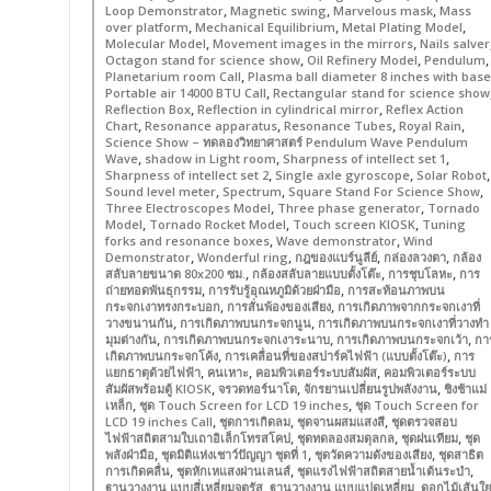
,
,
,
Loop Demonstrator
Magnetic swing
Marvelous mask
Mass
,
,
,
over platform
Mechanical Equilibrium
Metal Plating Model
,
,
Molecular Model
Movement images in the mirrors
Nails salver
,
,
,
Octagon stand for science show
Oil Refinery Model
Pendulum
,
Planetarium room Call
Plasma ball diameter 8 inches with base
,
Portable air 14000 BTU Call
Rectangular stand for science show
,
,
Reflection Box
Reflection in cylindrical mirror
Reflex Action
,
,
,
,
Chart
Resonance apparatus
Resonance Tubes
Royal Rain
Science Show – ทดลองวิทยาศาสตร์ Pendulum Wave Pendulum
,
,
,
Wave
shadow in Light room
Sharpness of intellect set 1
,
,
,
Sharpness of intellect set 2
Single axle gyroscope
Solar Robot
,
,
,
Sound level meter
Spectrum
Square Stand For Science Show
,
,
Three Electroscopes Model
Three phase generator
Tornado
,
,
,
Model
Tornado Rocket Model
Touch screen KIOSK
Tuning
,
,
forks and resonance boxes
Wave demonstrator
Wind
,
,
,
,
Demonstrator
Wonderful ring
กฎของแบร์นูลีย์
กล่องลวงตา
กล้อง
,
,
,
สลับลายขนาด 80x200 ซม.
กล้องสลับลายแบบตั้งโต๊ะ
การชุบโลหะ
การ
,
,
ถ่ายทอดพันธุกรรม
การรับรู้อุณหภูมิด้วยฝ่ามือ
การสะท้อนภาพบน
,
,
กระจกเงาทรงกระบอก
การสั่นพ้องของเสียง
การเกิดภาพจากกระจกเงาที่
,
,
วางขนานกัน
การเกิดภาพบนกระจกนูน
การเกิดภาพบนกระจกเงาที่วางทำ
,
,
,
มุมต่างกัน
การเกิดภาพบนกระจกเงาระนาบ
การเกิดภาพบนกระจกเว้า
กา
,
,
เกิดภาพบนกระจกโค้ง
การเคลื่อนที่ของสปาร์คไฟฟ้า (แบบตั้งโต๊ะ)
การ
,
,
,
แยกธาตุด้วยไฟฟ้า
คนเหาะ
คอมพิวเตอร์ระบบสัมผัส
คอมพิวเตอร์ระบบ
,
,
,
สัมผัสพร้อมตู้ KIOSK
จรวดทอร์นาโด
จักรยานเปลี่ยนรูปพลังงาน
ชิงช้าแม่
,
,
เหล็ก
ชุด Touch Screen for LCD 19 inches
ชุด Touch Screen for
,
,
,
LCD 19 inches Call
ชุดการเกิดลม
ชุดจานผสมแสงสี
ชุดตรวจสอบ
,
,
,
ไฟฟ้าสถิตสามใบเถาอิเล็กโทรสโคป
ชุดทดลองสมดุลกล
ชุดฝนเทียม
ชุด
,
,
,
พลังฝ่ามือ
ชุดมิติแห่งเชาว์ปัญญา ชุดที่ 1
ชุดวัดความดังของเสียง
ชุดสาธิต
,
,
,
การเกิดคลื่น
ชุดหักเหแสงผ่านเลนส์
ชุดแรงไฟฟ้าสถิตสายน้ำเต้นระบำ
,
,
ฐานวางงาน แบบสี่เหลี่ยมจตุรัส
ฐานวางงาน แบบแปดเหลี่ยม
ดอกไม้เส้นใย