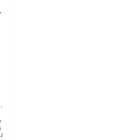
ง
,
ย
้ง
อ
e
ี่