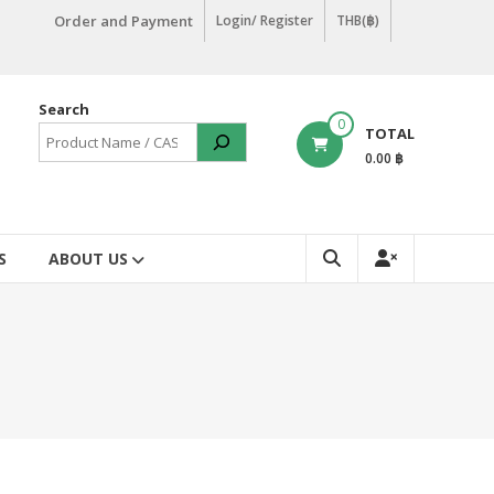
Order and Payment
Login/ Register
THB(฿)
Search
0
TOTAL
0.00 ฿
S
ABOUT US