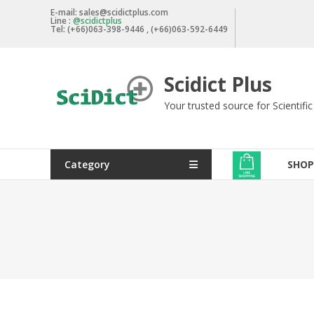
Skip
E-mail: sales@scidictplus.com
Line :
@scidictplus
to
Tel: (+66)063-398-9446 , (+66)063-592-6449
content
Scidict Plus
Your trusted source for Scientifi
Category
SHOP