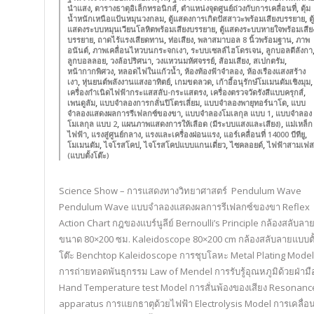
,
,
,
นำแสง
ตารางธาตุอิเล็กทรอนิกส์
ตำแหน่งจุดศูนย์ถ่วงกับการเคลื่อนที่
ตุ้ม
,
,
น้ำหนักเหนือแป้นหมุนวงกลม
ตู้แสดงการเกิดปัสสาวะพร้อมเสียงบรรยาย
ตู้
,
แสดงระบบหมุนเวียนโลหิตพร้อมเสียงบรรยาย
ตู้แสดงระบบหายใจพร้อมเสีย
,
,
,
,
บรรยาย
ถาดไร้แรงเสียดทาน
ท่อเสียง
พลาสมาบอล 8 นิ้วพร้อมฐาน
ภาพ
,
,
,
อนันต์
ภาพเคลื่อนไหวบนกระจกเงา
ระบบเซลล์ไฮโดรเจน
ลูกบอลตีลังกา
,
,
,
,
,
ลูกบอลลอย
วงล้อปริศนา
วงแหวนมหัศจรรย์
ส้อมเสียง
สเปกตรัม
,
,
,
หน้ากากพิศวง
หลอดไฟในแก้วน้ำ
ห้องท้องฟ้าจำลอง
ห้องเรืองแสงสร้าง
,
,
,
,
เงา
หุ่นยนต์พลังงานแสงอาทิตย์
เกมขดลวด
เก้าอี้อนุรักษ์โมเมนตัมเชิงมุม
,
,
เครื่องกำเนิดไฟฟ้ากระแสสลับ-กระแสตรง
เครื่องตรวจวัดรังสีแบบครุกส์
,
,
,
เพนดูลัม
แบบจำลองการกลั่นปิโตรเลี่ยม
แบบจำลองพายุทอร์นาโด
แบบ
,
,
จำลองแสดงผลการรีเฟลกซ์ของขา
แบบจำลองโมเลกุล แบบ 1
แบบจำลอง
,
,
โมเลกุล แบบ 2
แผนภาพแสดงการให้เลือด (มีระบบแสงและเสียง)
แม่เหล็ก
,
,
,
,
ไฟฟ้า
แรงสู่ศูนย์กลาง
แรงและเครื่องผ่อนแรง
แอร์เคลื่อนที่ 14000 บีทียู
,
,
,
,
โมเมนตัม
ไจโรสโคป
ไจโรสโคปแบบแกนเดี่ยว
ไซคลอยด์
ไฟฟ้าสามเฟส
(แบบตั้งโต๊ะ)
Science Show – การแสดงทางวิทยาศาสตร์ Pendulum Wave
Pendulum Wave แบบจำลองแสดงผลการรีเฟลกซ์ของขา Reflex
Action Chart กฎของแบร์นูลีย์ Bernoulli’s Principle กล้องสลับลา
ขนาด 80×200 ซม. Kaleidoscope 80×200 cm กล้องสลับลายแบบตั
โต๊ะ Benchtop Kaleidoscope การชุบโลหะ Metal Plating Model
การถ่ายทอดพันธุกรรม Law of Mendel การรับรู้อุณหภูมิด้วยฝ่ามื
Hand Temperature test Model การสั่นพ้องของเสียง Resonanc
apparatus การแยกธาตุด้วยไฟฟ้า Electrolysis Model การเคลื่อนท