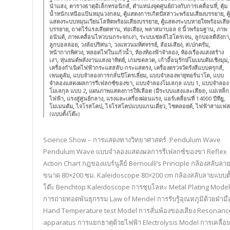
,
,
,
นำแสง
ตารางธาตุอิเล็กทรอนิกส์
ตำแหน่งจุดศูนย์ถ่วงกับการเคลื่อนที่
ตุ้ม
,
,
น้ำหนักเหนือแป้นหมุนวงกลม
ตู้แสดงการเกิดปัสสาวะพร้อมเสียงบรรยาย
ตู้
,
แสดงระบบหมุนเวียนโลหิตพร้อมเสียงบรรยาย
ตู้แสดงระบบหายใจพร้อมเสีย
,
,
,
,
บรรยาย
ถาดไร้แรงเสียดทาน
ท่อเสียง
พลาสมาบอล 8 นิ้วพร้อมฐาน
ภาพ
,
,
,
อนันต์
ภาพเคลื่อนไหวบนกระจกเงา
ระบบเซลล์ไฮโดรเจน
ลูกบอลตีลังกา
,
,
,
,
,
ลูกบอลลอย
วงล้อปริศนา
วงแหวนมหัศจรรย์
ส้อมเสียง
สเปกตรัม
,
,
,
หน้ากากพิศวง
หลอดไฟในแก้วน้ำ
ห้องท้องฟ้าจำลอง
ห้องเรืองแสงสร้าง
,
,
,
,
เงา
หุ่นยนต์พลังงานแสงอาทิตย์
เกมขดลวด
เก้าอี้อนุรักษ์โมเมนตัมเชิงมุม
,
,
เครื่องกำเนิดไฟฟ้ากระแสสลับ-กระแสตรง
เครื่องตรวจวัดรังสีแบบครุกส์
,
,
,
เพนดูลัม
แบบจำลองการกลั่นปิโตรเลี่ยม
แบบจำลองพายุทอร์นาโด
แบบ
,
,
จำลองแสดงผลการรีเฟลกซ์ของขา
แบบจำลองโมเลกุล แบบ 1
แบบจำลอง
,
,
โมเลกุล แบบ 2
แผนภาพแสดงการให้เลือด (มีระบบแสงและเสียง)
แม่เหล็ก
,
,
,
,
ไฟฟ้า
แรงสู่ศูนย์กลาง
แรงและเครื่องผ่อนแรง
แอร์เคลื่อนที่ 14000 บีทียู
,
,
,
,
โมเมนตัม
ไจโรสโคป
ไจโรสโคปแบบแกนเดี่ยว
ไซคลอยด์
ไฟฟ้าสามเฟส
(แบบตั้งโต๊ะ)
Science Show – การแสดงทางวิทยาศาสตร์ Pendulum Wave
Pendulum Wave แบบจำลองแสดงผลการรีเฟลกซ์ของขา Reflex
Action Chart กฎของแบร์นูลีย์ Bernoulli’s Principle กล้องสลับลา
ขนาด 80×200 ซม. Kaleidoscope 80×200 cm กล้องสลับลายแบบตั
โต๊ะ Benchtop Kaleidoscope การชุบโลหะ Metal Plating Model
การถ่ายทอดพันธุกรรม Law of Mendel การรับรู้อุณหภูมิด้วยฝ่ามื
Hand Temperature test Model การสั่นพ้องของเสียง Resonanc
apparatus การแยกธาตุด้วยไฟฟ้า Electrolysis Model การเคลื่อนท