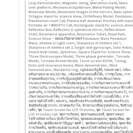
,
,
,
Loop Demonstrator
Magnetic swing
Marvelous mask
Mass
,
,
,
over platform
Mechanical Equilibrium
Metal Plating Model
,
,
Molecular Model
Movement images in the mirrors
Nails salver
,
,
,
Octagon stand for science show
Oil Refinery Model
Pendulum
,
Planetarium room Call
Plasma ball diameter 8 inches with base
,
Portable air 14000 BTU Call
Rectangular stand for science show
,
,
Reflection Box
Reflection in cylindrical mirror
Reflex Action
,
,
,
,
Chart
Resonance apparatus
Resonance Tubes
Royal Rain
Science Show – ทดลองวิทยาศาสตร์ Pendulum Wave Pendulum
,
,
,
Wave
shadow in Light room
Sharpness of intellect set 1
,
,
,
Sharpness of intellect set 2
Single axle gyroscope
Solar Robot
,
,
,
Sound level meter
Spectrum
Square Stand For Science Show
,
,
Three Electroscopes Model
Three phase generator
Tornado
,
,
,
Model
Tornado Rocket Model
Touch screen KIOSK
Tuning
,
,
forks and resonance boxes
Wave demonstrator
Wind
,
,
,
,
Demonstrator
Wonderful ring
กฎของแบร์นูลีย์
กล่องลวงตา
กล้อง
,
,
,
สลับลายขนาด 80x200 ซม.
กล้องสลับลายแบบตั้งโต๊ะ
การชุบโลหะ
การ
,
,
ถ่ายทอดพันธุกรรม
การรับรู้อุณหภูมิด้วยฝ่ามือ
การสะท้อนภาพบน
,
,
กระจกเงาทรงกระบอก
การสั่นพ้องของเสียง
การเกิดภาพจากกระจกเงาที่
,
,
วางขนานกัน
การเกิดภาพบนกระจกนูน
การเกิดภาพบนกระจกเงาที่วางทำ
,
,
,
มุมต่างกัน
การเกิดภาพบนกระจกเงาระนาบ
การเกิดภาพบนกระจกเว้า
กา
,
,
เกิดภาพบนกระจกโค้ง
การเคลื่อนที่ของสปาร์คไฟฟ้า (แบบตั้งโต๊ะ)
การ
,
,
,
แยกธาตุด้วยไฟฟ้า
คนเหาะ
คอมพิวเตอร์ระบบสัมผัส
คอมพิวเตอร์ระบบ
,
,
,
สัมผัสพร้อมตู้ KIOSK
จรวดทอร์นาโด
จักรยานเปลี่ยนรูปพลังงาน
ชิงช้าแม่
,
,
เหล็ก
ชุด Touch Screen for LCD 19 inches
ชุด Touch Screen for
,
,
,
LCD 19 inches Call
ชุดการเกิดลม
ชุดจานผสมแสงสี
ชุดตรวจสอบ
,
,
,
ไฟฟ้าสถิตสามใบเถาอิเล็กโทรสโคป
ชุดทดลองสมดุลกล
ชุดฝนเทียม
ชุด
,
,
,
พลังฝ่ามือ
ชุดมิติแห่งเชาว์ปัญญา ชุดที่ 1
ชุดวัดความดังของเสียง
ชุดสาธิต
,
,
,
การเกิดคลื่น
ชุดหักเหแสงผ่านเลนส์
ชุดแรงไฟฟ้าสถิตสายน้ำเต้นระบำ
,
,
ฐานวางงาน แบบสี่เหลี่ยมจตุรัส
ฐานวางงาน แบบแปดเหลี่ยม
ดอกไม้เส้นใย