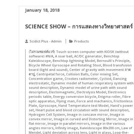
January 18, 2018
SCIENCE SHOW – การแสดงทางวิทยาศาสตร์
Scidict Plus - Admin
Products
(ไม่รวมซอฟต์แวร์) Touch screen computer with KIOSK (without
,
,
,
software) #N/A
A soar ball
AC/DC generator
Benchtop
,
,
,
Kaleidoscope
Benchtop lightning Model
Bernoulli's Principle
,
Bicycle Wheel Gyroscope and Rotating Stool
Blood transfusion
,
board (light and sound)
Center of gravity with movement ถาด
,
,
,
,
ตาปู
Centripetal force
Collision Balls
Color mixing Set
,
,
,
Concentration game
Crookes radiometer
Cycloid
Dancing
,
electrostatic
Dynamic model of human respiratory system with
,
sound description
Dynamic model of urine path with sound
,
,
,
description
Electomagnetic
Electrolysis Model
Electronics
,
,
,
periodic table
Energy conversion bicycle
Enigma roller
Fibre
,
,
,
optic apparatus
Flying man
Force and machanics
Frictionless
,
,
,
Plate
Gyroscope
Hand Temperature test Model
Hand's power
,
,
set
Heart pulse and blood circulation with sound description
,
,
Hydrogen Cell System
Image in concave mirror
Image in
,
,
convex mirror
Image in curved and Distorting Mirror
Image in
,
,
flat mirror
Image in parallel mirrors
Image in the various
,
,
,
angles mirrors
Infinity image
Kaleidoscope 80x200 cm
Law of
,
,
,
Mendel
Light deviation across lens
Light in glass
Loop-the-