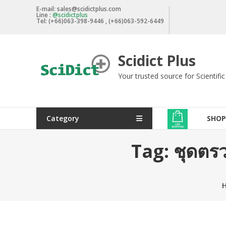
Skip
E-mail: sales@scidictplus.com
Line :
@scidictplus
to
Tel: (+66)063-398-9446 , (+66)063-592-6449
content
Scidict Plus
Your trusted source for Scientifi
Category
SHOP
Tag:
ชุดตร