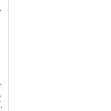
ง
,
ย
้ง
อ
e
ี่