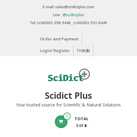
Skip
E-mail: sales@scidictplus.com
to
Line :
@scidictplus
content
Tel: (+66)063-398-9446 , (+66)063-592-6449
Order and Payment
Login/ Register
THB(฿)
Scidict Plus
Your trusted source for Scientific & Natural Solutions
0
TOTAL
0.00 ฿