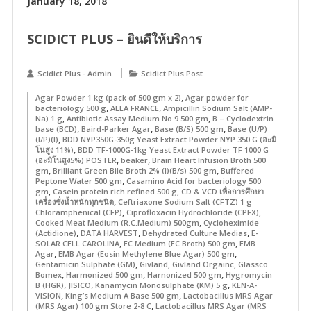
January 18, 2018
SCIDICT PLUS – ยินดีให้บริการ
Scidict Plus - Admin
Scidict Plus Post
,
Agar Powder 1 kg (pack of 500 gm x 2)
Agar powder for
,
,
bacteriology 500 g
ALLA FRANCE
Ampicillin Sodium Salt (AMP-
,
,
Na) 1 g
Antibiotic Assay Medium No.9 500 gm
B – Cyclodextrin
,
,
,
base (BCD)
Baird-Parker Agar
Base (B/S) 500 gm
Base (U/P)
,
(I/P)(I)
BDD NYP350G-350g Yeast Extract Powder NYP 350 G (อะมิ
,
โนสูง 11%)
BDD TF-1000G-1kg Yeast Extract Powder TF 1000 G
,
,
(อะมิโนสูง5%) POSTER
beaker
Brain Heart Infusion Broth 500
,
,
gm
Brilliant Green Bile Broth 2% (I)(B/s) 500 gm
Buffered
,
Peptone Water 500 gm
Casamino Acid for bacteriology 500
,
,
gm
Casein protein rich refined 500 g
CD & VCD เพื่อการศึกษา
,
เครื่องชั่งน้ำหนักทุกชนิด
Ceftriaxone Sodium Salt (CFTZ) 1 g
,
,
Chloramphenical (CFP)
Ciprofloxacin Hydrochloride (CPFX)
,
Cooked Meat Medium (R.C.Medium) 500gm
Cycloheximide
,
,
,
(Actidione)
DATA HARVEST
Dehydrated Culture Medias
E-
,
,
SOLAR CELL CAROLINA
EC Medium (EC Broth) 500 gm
EMB
,
,
Agar
EMB Agar (Eosin Methylene Blue Agar) 500 gm
,
,
,
Gentamicin Sulphate (GM)
Givland
Givland Orgainc
Glassco
,
,
,
Bomex
Harmonized 500 gm
Harnonized 500 gm
Hygromycin
,
,
,
B (HGR)
JISICO
Kanamycin Monosulphate (KM) 5 g
KEN-A-
,
,
VISION
King’s Medium A Base 500 gm
Lactobacillus MRS Agar
,
(MRS Agar) 100 gm Store 2-8 C
Lactobacillus MRS Agar (MRS