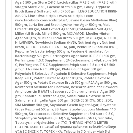
,
Agar) 500 gm Store 2-8 C
Lactobacillus MRS Broth (MRS Broth)
,
,
500 gm Store 2-8 C
Lactose Broth 500 gm
Lauryl Tryptose
,
Broth (Lauryl Sulfate Broth) (I) 500 gm
LEGO EDUCATION ติดต่อ-
สอบถาม Line : @scidictplus www.scidictplus.com
,
www.facebook.com/scidictplus/
Levine (Eosin Methylene Blue)
,
,
,
500 gm
Luria Bertani Broth
Lysine Iron Agar 500 gm
Malt
,
,
Extract 500 gm
Malt Extract Agar 500 gmMannitol Salt Agar
,
,
,
Miller (LB Broth
Miller) 500 gm
MOLYMOD
Mueller-Hinton
,
,
,
,
Agar 500 gm
Mueller-Hinton Broth 500 gm
MYP Agar
NEULOG
,
,
,
NI LABVIEW
Novobiocin Sodium (NVB)
Nutrient Agar
Nutrient
,
,
,
,
,
,
Broth
OPTIC – CHART
PCA
PDA
pdb
Penicillin G Sodium (PNL)
,
Peptone for bacteriology 500 gm
Peptone Granulated for
,
,
Bacteriology 500 gm
Perfringens Agar Base (O.P.S.P) 500 gm
Perfringens T.S.C Supplement (D-Cycloserine) 5 vl/pk store 2-8
,
,
C
Perfringens T.S.C Supplement 5vl/pk store 2-8 c
pH 6.8 500
,
,
,
gm
pH 6.9 w/o NaCI 500 gm
Plate Count Agar 500 gm
,
Polymixin B Selective
Polyximin B Selective Supplement 5vl/pk
,
,
Keep 2-8 C
Potato Dextrose Agar 100 gm
Potato Dextrose
,
,
,
Agar 500 gm
Potato Dextrose Broth 500 gm
R2A Agar 500 gm
,
Reinforced Medium for Clostridia
Research Antibiotic Powders
,
Amphotericin B (AMT)
Sabouraud Chloramphenical Agar 500
,
,
,
gm
Sabouraud Dextrose Agar
Sabouraud Dextrose Broth
,
,
,
,
Salmonella Shigella Agar 500 gm
SCIENCE SHOW
SDB
SDC
,
,
SIM Medium 500 gm
Soyabean Casein Digest Agar
Soyatone
,
,
(Soya Peptone) 500 gm
SS Agar
Staphylococcus Medium 110
,
,
500 gm
Streptococcus Selective Supplement 5 vl store 0-8 C
,
,
,
Streptomycin Sulphate (STM) 5 g
Sulphate (GNT)
test tube
,
Tetracycline Hydrochloride (TC)
THERMO-HYGRO METER
HEATING MANTLE แผ่นสไลด์ ชุดแมลง ชุดกิจกรรม เครื่องชั่งน้ำหนักทุก
,
,
ชนิด SCIENCE KIT
TOPEX - KA
Tributyrin (10ml per vial) 5 vl