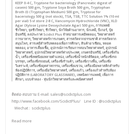
,
KEEP 0-4 C
Tryptone for bacteriology (Pancreatic digest of
,
,
casein) 500 gm
Tryptone Soya Broth 500 gm
Tryptophan
,
Broth (I) (Tryptophan Medium) 500 gm
Tryptose for
,
,
,
baceriology 500 g (not stock)
TSA
TSB
TTC Solution 1% (10 ml
,
,
per vial) 5 vl store 2-8 C
Vancomycin Hydrochloride (VNC)
XLD
,
Agar (Xylose Lysine Deoxycholate Agar) 500 gm
การแพทย์
,
,
,
,
,
,
ชีววิทยา
จุลชีววิทยา
ชีววิทยา
นักวิจัยด้านอาหาร
นักเคมี
บีเกอร์
ปุ๋ย
,
,
อินทรีย์
ลงประกาศ Scidict Plus จำหน่ายสารเคมีทดลอง
วิทยาศาสตร์
,
,
การอาหาร
วิทยาศาสตร์การเกษตร
สารสกัดจากธรรมชาติ สารสกัดจาก
,
,
,
สมุนไพร
สารเคมีสำหรับทดลองเพื่อการศึกษา
สินค้าอาเซียน
หลอด
,
,
,
ทดลอง
อาหารเลี้ยงเชื้อ
อุปกรณ์การเรียนการสอนวิทยาศาสตร์
อุปกรณ์
,
,
,
วิทยาศาสตร์
อุปกรณ์วิทยาศาสตร์ต่างประเทศ
เกษตรอินทรีย์
เครื่องชั่งกัน
,
,
,
น้ำ
เครื่องชั่งทศนิยมหลายตำแหน่ง
เครื่องชั่งน้ำหนักดิจิตอล
เครื่องชั่งรถ
,
,
,
,
บรรทุก
เครื่องชั่งรถยนต์
เครื่องชั่งร้านค้า
เครื่องชั่งวางพื้น
เครื่องชั่ง
,
,
,
วิเคราะห์
เครื่องชั่งอุตสาหกรรม
เครื่องชั่งแขวน
เครื่องมือพลาสติกสำหรับ
,
,
,
ห้องปฏิบัติการ
เครื่องมือวิทยาศาสตร์
เครื่องแก้ว
เครื่องแก้วสำหรับห้อง
,
,
ปฏิบัติการ (LABORATORY GLASSWARE)
เทคนิคการแพทย์
เพื่อการ
,
ศึกษา
แบบจำลอง - หุ่นนักวิทยาศาสตร์และคณิตศาสตร์
ติดต่อ-สอบถาม E-mail: sales@scidictplus.com
http://www.facebook.com/ScidictPlus/ Line ID : @scidictplus
Wechat : scidictplus
Read more