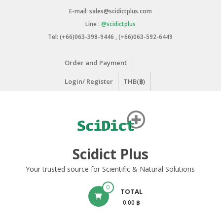
Skip
E-mail: sales@scidictplus.com
to
Line :
@scidictplus
content
Tel: (+66)063-398-9446 , (+66)063-592-6449
Order and Payment
Login/ Register
THB(฿)
Scidict Plus
Your trusted source for Scientific & Natural Solutions
0
TOTAL
0.00 ฿