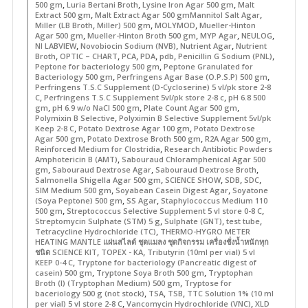
,
,
,
500 gm
Luria Bertani Broth
Lysine Iron Agar 500 gm
Malt
,
,
Extract 500 gm
Malt Extract Agar 500 gmMannitol Salt Agar
,
,
,
Miller (LB Broth
Miller) 500 gm
MOLYMOD
Mueller-Hinton
,
,
,
,
Agar 500 gm
Mueller-Hinton Broth 500 gm
MYP Agar
NEULOG
,
,
,
NI LABVIEW
Novobiocin Sodium (NVB)
Nutrient Agar
Nutrient
,
,
,
,
,
,
Broth
OPTIC – CHART
PCA
PDA
pdb
Penicillin G Sodium (PNL)
,
Peptone for bacteriology 500 gm
Peptone Granulated for
,
,
Bacteriology 500 gm
Perfringens Agar Base (O.P.S.P) 500 gm
Perfringens T.S.C Supplement (D-Cycloserine) 5 vl/pk store 2-8
,
,
C
Perfringens T.S.C Supplement 5vl/pk store 2-8 c
pH 6.8 500
,
,
,
gm
pH 6.9 w/o NaCI 500 gm
Plate Count Agar 500 gm
,
Polymixin B Selective
Polyximin B Selective Supplement 5vl/pk
,
,
Keep 2-8 C
Potato Dextrose Agar 100 gm
Potato Dextrose
,
,
,
Agar 500 gm
Potato Dextrose Broth 500 gm
R2A Agar 500 gm
,
Reinforced Medium for Clostridia
Research Antibiotic Powders
,
Amphotericin B (AMT)
Sabouraud Chloramphenical Agar 500
,
,
,
gm
Sabouraud Dextrose Agar
Sabouraud Dextrose Broth
,
,
,
,
Salmonella Shigella Agar 500 gm
SCIENCE SHOW
SDB
SDC
,
,
SIM Medium 500 gm
Soyabean Casein Digest Agar
Soyatone
,
,
(Soya Peptone) 500 gm
SS Agar
Staphylococcus Medium 110
,
,
500 gm
Streptococcus Selective Supplement 5 vl store 0-8 C
,
,
,
Streptomycin Sulphate (STM) 5 g
Sulphate (GNT)
test tube
,
Tetracycline Hydrochloride (TC)
THERMO-HYGRO METER
HEATING MANTLE แผ่นสไลด์ ชุดแมลง ชุดกิจกรรม เครื่องชั่งน้ำหนักทุก
,
,
ชนิด SCIENCE KIT
TOPEX - KA
Tributyrin (10ml per vial) 5 vl
,
KEEP 0-4 C
Tryptone for bacteriology (Pancreatic digest of
,
,
casein) 500 gm
Tryptone Soya Broth 500 gm
Tryptophan
,
Broth (I) (Tryptophan Medium) 500 gm
Tryptose for
,
,
,
baceriology 500 g (not stock)
TSA
TSB
TTC Solution 1% (10 ml
,
,
per vial) 5 vl store 2-8 C
Vancomycin Hydrochloride (VNC)
XLD