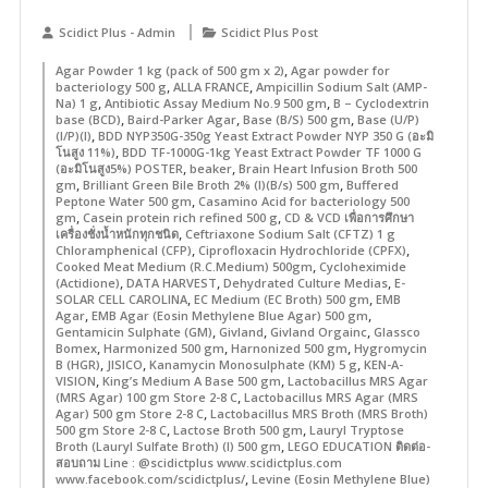
Scidict Plus - Admin
Scidict Plus Post
,
Agar Powder 1 kg (pack of 500 gm x 2)
Agar powder for
,
,
bacteriology 500 g
ALLA FRANCE
Ampicillin Sodium Salt (AMP-
,
,
Na) 1 g
Antibiotic Assay Medium No.9 500 gm
B – Cyclodextrin
,
,
,
base (BCD)
Baird-Parker Agar
Base (B/S) 500 gm
Base (U/P)
,
(I/P)(I)
BDD NYP350G-350g Yeast Extract Powder NYP 350 G (อะมิ
,
โนสูง 11%)
BDD TF-1000G-1kg Yeast Extract Powder TF 1000 G
,
,
(อะมิโนสูง5%) POSTER
beaker
Brain Heart Infusion Broth 500
,
,
gm
Brilliant Green Bile Broth 2% (I)(B/s) 500 gm
Buffered
,
Peptone Water 500 gm
Casamino Acid for bacteriology 500
,
,
gm
Casein protein rich refined 500 g
CD & VCD เพื่อการศึกษา
,
เครื่องชั่งน้ำหนักทุกชนิด
Ceftriaxone Sodium Salt (CFTZ) 1 g
,
,
Chloramphenical (CFP)
Ciprofloxacin Hydrochloride (CPFX)
,
Cooked Meat Medium (R.C.Medium) 500gm
Cycloheximide
,
,
,
(Actidione)
DATA HARVEST
Dehydrated Culture Medias
E-
,
,
SOLAR CELL CAROLINA
EC Medium (EC Broth) 500 gm
EMB
,
,
Agar
EMB Agar (Eosin Methylene Blue Agar) 500 gm
,
,
,
Gentamicin Sulphate (GM)
Givland
Givland Orgainc
Glassco
,
,
,
Bomex
Harmonized 500 gm
Harnonized 500 gm
Hygromycin
,
,
,
B (HGR)
JISICO
Kanamycin Monosulphate (KM) 5 g
KEN-A-
,
,
VISION
King’s Medium A Base 500 gm
Lactobacillus MRS Agar
,
(MRS Agar) 100 gm Store 2-8 C
Lactobacillus MRS Agar (MRS
,
Agar) 500 gm Store 2-8 C
Lactobacillus MRS Broth (MRS Broth)
,
,
500 gm Store 2-8 C
Lactose Broth 500 gm
Lauryl Tryptose
,
Broth (Lauryl Sulfate Broth) (I) 500 gm
LEGO EDUCATION ติดต่อ-
สอบถาม Line : @scidictplus www.scidictplus.com
,
www.facebook.com/scidictplus/
Levine (Eosin Methylene Blue)