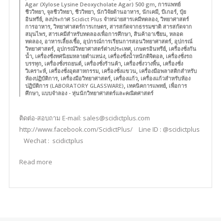
,
Agar (Xylose Lysine Deoxycholate Agar) 500 gm
การแพทย์
,
,
,
,
,
,
ชีววิทยา
จุลชีววิทยา
ชีววิทยา
นักวิจัยด้านอาหาร
นักเคมี
บีเกอร์
ปุ๋ย
,
,
อินทรีย์
ลงประกาศ Scidict Plus จำหน่ายสารเคมีทดลอง
วิทยาศาสตร์
,
,
การอาหาร
วิทยาศาสตร์การเกษตร
สารสกัดจากธรรมชาติ สารสกัดจาก
,
,
,
สมุนไพร
สารเคมีสำหรับทดลองเพื่อการศึกษา
สินค้าอาเซียน
หลอด
,
,
,
ทดลอง
อาหารเลี้ยงเชื้อ
อุปกรณ์การเรียนการสอนวิทยาศาสตร์
อุปกรณ์
,
,
,
วิทยาศาสตร์
อุปกรณ์วิทยาศาสตร์ต่างประเทศ
เกษตรอินทรีย์
เครื่องชั่งกัน
,
,
,
น้ำ
เครื่องชั่งทศนิยมหลายตำแหน่ง
เครื่องชั่งน้ำหนักดิจิตอล
เครื่องชั่งรถ
,
,
,
,
บรรทุก
เครื่องชั่งรถยนต์
เครื่องชั่งร้านค้า
เครื่องชั่งวางพื้น
เครื่องชั่ง
,
,
,
วิเคราะห์
เครื่องชั่งอุตสาหกรรม
เครื่องชั่งแขวน
เครื่องมือพลาสติกสำหรับ
,
,
,
ห้องปฏิบัติการ
เครื่องมือวิทยาศาสตร์
เครื่องแก้ว
เครื่องแก้วสำหรับห้อง
,
,
ปฏิบัติการ (LABORATORY GLASSWARE)
เทคนิคการแพทย์
เพื่อการ
,
ศึกษา
แบบจำลอง - หุ่นนักวิทยาศาสตร์และคณิตศาสตร์
ติดต่อ-สอบถาม E-mail: sales@scidictplus.com
http://www.facebook.com/ScidictPlus/ Line ID : @scidictplus
Wechat : scidictplus
Read more