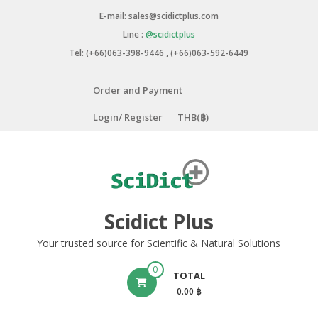
Skip
E-mail: sales@scidictplus.com
to
Line :
@scidictplus
content
Tel: (+66)063-398-9446 , (+66)063-592-6449
Order and Payment
Login/ Register
THB(฿)
Scidict Plus
Your trusted source for Scientific & Natural Solutions
0
TOTAL
0.00 ฿