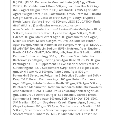
,
,
,
B (HGR)
JISICO
Kanamycin Monosulphate (KM) 5 g
KEN-A-
,
,
VISION
King’s Medium A Base 500 gm
Lactobacillus MRS Agar
,
(MRS Agar) 100 gm Store 2-8 C
Lactobacillus MRS Agar (MRS
,
Agar) 500 gm Store 2-8 C
Lactobacillus MRS Broth (MRS Broth)
,
,
500 gm Store 2-8 C
Lactose Broth 500 gm
Lauryl Tryptose
,
Broth (Lauryl Sulfate Broth) (I) 500 gm
LEGO EDUCATION ติดต่อ-
สอบถาม Line : @scidictplus www.scidictplus.com
,
www.facebook.com/scidictplus/
Levine (Eosin Methylene Blue)
,
,
,
500 gm
Luria Bertani Broth
Lysine Iron Agar 500 gm
Malt
,
,
Extract 500 gm
Malt Extract Agar 500 gmMannitol Salt Agar
,
,
,
Miller (LB Broth
Miller) 500 gm
MOLYMOD
Mueller-Hinton
,
,
,
,
Agar 500 gm
Mueller-Hinton Broth 500 gm
MYP Agar
NEULOG
,
,
,
NI LABVIEW
Novobiocin Sodium (NVB)
Nutrient Agar
Nutrient
,
,
,
,
,
,
Broth
OPTIC – CHART
PCA
PDA
pdb
Penicillin G Sodium (PNL)
,
Peptone for bacteriology 500 gm
Peptone Granulated for
,
,
Bacteriology 500 gm
Perfringens Agar Base (O.P.S.P) 500 gm
Perfringens T.S.C Supplement (D-Cycloserine) 5 vl/pk store 2-8
,
,
C
Perfringens T.S.C Supplement 5vl/pk store 2-8 c
pH 6.8 500
,
,
,
gm
pH 6.9 w/o NaCI 500 gm
Plate Count Agar 500 gm
,
Polymixin B Selective
Polyximin B Selective Supplement 5vl/pk
,
,
Keep 2-8 C
Potato Dextrose Agar 100 gm
Potato Dextrose
,
,
,
Agar 500 gm
Potato Dextrose Broth 500 gm
R2A Agar 500 gm
,
Reinforced Medium for Clostridia
Research Antibiotic Powders
,
Amphotericin B (AMT)
Sabouraud Chloramphenical Agar 500
,
,
,
gm
Sabouraud Dextrose Agar
Sabouraud Dextrose Broth
,
,
,
,
Salmonella Shigella Agar 500 gm
SCIENCE SHOW
SDB
SDC
,
,
SIM Medium 500 gm
Soyabean Casein Digest Agar
Soyatone
,
,
(Soya Peptone) 500 gm
SS Agar
Staphylococcus Medium 110
,
,
500 gm
Streptococcus Selective Supplement 5 vl store 0-8 C
,
,
,
Streptomycin Sulphate (STM) 5 g
Sulphate (GNT)
test tube