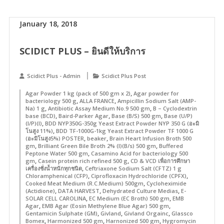
January 18, 2018
SCIDICT PLUS – ยินดีให้บริการ
Scidict Plus - Admin
Scidict Plus Post
,
Agar Powder 1 kg (pack of 500 gm x 2)
Agar powder for
,
,
bacteriology 500 g
ALLA FRANCE
Ampicillin Sodium Salt (AMP-
,
,
Na) 1 g
Antibiotic Assay Medium No.9 500 gm
B – Cyclodextrin
,
,
,
base (BCD)
Baird-Parker Agar
Base (B/S) 500 gm
Base (U/P)
,
(I/P)(I)
BDD NYP350G-350g Yeast Extract Powder NYP 350 G (อะมิ
,
โนสูง 11%)
BDD TF-1000G-1kg Yeast Extract Powder TF 1000 G
,
,
(อะมิโนสูง5%) POSTER
beaker
Brain Heart Infusion Broth 500
,
,
gm
Brilliant Green Bile Broth 2% (I)(B/s) 500 gm
Buffered
,
Peptone Water 500 gm
Casamino Acid for bacteriology 500
,
,
gm
Casein protein rich refined 500 g
CD & VCD เพื่อการศึกษา
,
เครื่องชั่งน้ำหนักทุกชนิด
Ceftriaxone Sodium Salt (CFTZ) 1 g
,
,
Chloramphenical (CFP)
Ciprofloxacin Hydrochloride (CPFX)
,
Cooked Meat Medium (R.C.Medium) 500gm
Cycloheximide
,
,
,
(Actidione)
DATA HARVEST
Dehydrated Culture Medias
E-
,
,
SOLAR CELL CAROLINA
EC Medium (EC Broth) 500 gm
EMB
,
,
Agar
EMB Agar (Eosin Methylene Blue Agar) 500 gm
,
,
,
Gentamicin Sulphate (GM)
Givland
Givland Orgainc
Glassco
,
,
,
Bomex
Harmonized 500 gm
Harnonized 500 gm
Hygromycin