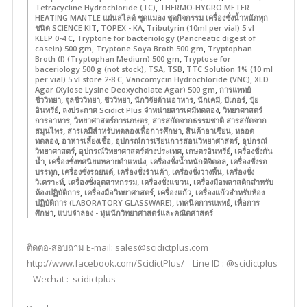
,
Tetracycline Hydrochloride (TC)
THERMO-HYGRO METER
HEATING MANTLE แผ่นสไลด์ ชุดแมลง ชุดกิจกรรม เครื่องชั่งน้ำหนักทุก
,
,
ชนิด SCIENCE KIT
TOPEX - KA
Tributyrin (10ml per vial) 5 vl
,
KEEP 0-4 C
Tryptone for bacteriology (Pancreatic digest of
,
,
casein) 500 gm
Tryptone Soya Broth 500 gm
Tryptophan
,
Broth (I) (Tryptophan Medium) 500 gm
Tryptose for
,
,
,
baceriology 500 g (not stock)
TSA
TSB
TTC Solution 1% (10 ml
,
,
per vial) 5 vl store 2-8 C
Vancomycin Hydrochloride (VNC)
XLD
,
Agar (Xylose Lysine Deoxycholate Agar) 500 gm
การแพทย์
,
,
,
,
,
,
ชีววิทยา
จุลชีววิทยา
ชีววิทยา
นักวิจัยด้านอาหาร
นักเคมี
บีเกอร์
ปุ๋ย
,
,
อินทรีย์
ลงประกาศ Scidict Plus จำหน่ายสารเคมีทดลอง
วิทยาศาสตร์
,
,
การอาหาร
วิทยาศาสตร์การเกษตร
สารสกัดจากธรรมชาติ สารสกัดจาก
,
,
,
สมุนไพร
สารเคมีสำหรับทดลองเพื่อการศึกษา
สินค้าอาเซียน
หลอด
,
,
,
ทดลอง
อาหารเลี้ยงเชื้อ
อุปกรณ์การเรียนการสอนวิทยาศาสตร์
อุปกรณ์
,
,
,
วิทยาศาสตร์
อุปกรณ์วิทยาศาสตร์ต่างประเทศ
เกษตรอินทรีย์
เครื่องชั่งกัน
,
,
,
น้ำ
เครื่องชั่งทศนิยมหลายตำแหน่ง
เครื่องชั่งน้ำหนักดิจิตอล
เครื่องชั่งรถ
,
,
,
,
บรรทุก
เครื่องชั่งรถยนต์
เครื่องชั่งร้านค้า
เครื่องชั่งวางพื้น
เครื่องชั่ง
,
,
,
วิเคราะห์
เครื่องชั่งอุตสาหกรรม
เครื่องชั่งแขวน
เครื่องมือพลาสติกสำหรับ
,
,
,
ห้องปฏิบัติการ
เครื่องมือวิทยาศาสตร์
เครื่องแก้ว
เครื่องแก้วสำหรับห้อง
,
,
ปฏิบัติการ (LABORATORY GLASSWARE)
เทคนิคการแพทย์
เพื่อการ
,
ศึกษา
แบบจำลอง - หุ่นนักวิทยาศาสตร์และคณิตศาสตร์
ติดต่อ-สอบถาม E-mail: sales@scidictplus.com
http://www.facebook.com/ScidictPlus/ Line ID : @scidictplus
Wechat : scidictplus