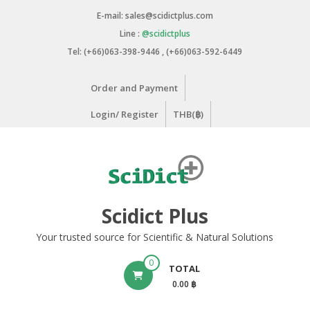
Skip
E-mail: sales@scidictplus.com
to
Line :
@scidictplus
content
Tel: (+66)063-398-9446 , (+66)063-592-6449
Order and Payment
Login/ Register
THB(฿)
Scidict Plus
Your trusted source for Scientific & Natural Solutions
0
TOTAL
0.00 ฿