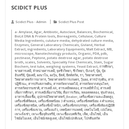
SCIDICT PLUS
Scidict Plus - Admin
Scidict Plus Post
,
,
,
,
,
,
a- Amylase
Agar
Antibiotic
Autoclave
Balances
Biochemical
,
,
,
BioLit DNA & Protein tools
Bioreagents
Cellulase
Culture
,
,
,
Media Ingredients
culuture media
dehydrated culture media
,
,
,
Enzymes
General Laboratory Chemicals
Givland
Herbal
,
,
,
,
,
Extract
ingredients
Laboratory Equipments
Malt Extract
MB
,
,
,
,
,
microscope
Nanotechnology products
Organic
PDA
pdb
,
,
,
pectinase
Peptone
potato dextrose agar
potato dextrose
,
,
,
,
,
broth
scales
Solvents
Speciality Fine Chemicals
Stain
Sugar
,
,
,
,
,
Biochem
test tube
weighing systems
Yeast Extract
การศึกษา
,
,
,
,
,
,
ขายสารเคมี
จำหน่ายสารเคมี
จุลชีววิทยา
ชีววิทยา
บีเกอร์
ปุ๋ย
ปุ๋ย
,
,
,
,
,
,
,
,
อินทรีย์
ปุ๋ยเคมี
ผงนาโน
ผงวุ้น
ยีสต์
ยีสต์สกัด
รา
วิทยาศาสตร์
,
,
,
,
วิทยาศาสตร์การอาหาร
วิทยาศาสตร์การเกษตร
วุ้นผง
สารบำรุงดิน
สาร
,
,
,
,
ปฏิชีวนะ
สารปรับสภาพดิน
สารสกัดจากผลไม้
สารสกัดจากสมุนไพร
,
,
,
,
สารสกัดธรรมชาติ
สารเคมี AR
สารเคมีทดลอง
สารเคมีทั่วไป
สารเคมี
,
,
,
,
,
เพื่อการศึกษา
สารเคมีเพื่องานวิจัย
สื่อการเรียน
หลอดทดลอง
หุ่นจำลอง
,
,
,
,
อาหารเลี้ยงเชื้อ
อุปกรณ์วิทยาศาสตร์
ฺBeaker
เครื่องชั่งความละเอียดสูง
,
,
,
เครื่องชั่งดิจิตอล
เครื่องชั่งทศนิยม 3 ตำแหน่ง
เครื่องชั่งทศนิยม 4 ตำแหน่ง
,
,
,
เครื่องชั่งทุกชนิด
เครื่องชั่งน้ำหนัก
เครื่องชั่งรถบรรทุก
เครื่องชั่งห้องปฏิบัติ
,
,
,
,
,
,
การ
เครื่องชั่งแขวน
เครื่องแก้ว
เทคนิคการแพทย์
เทคโนโลยี
เปปโตน
,
,
,
,
,
เพาะถั่งเช่า
เพาะเชื้อจุลินทรีย์
เพาะเชื้อแบคทีเรีย
เห็ด
เอ็นไซม์
เอ็น
,
,
,
ไซม์อไมเลส
เอ็นไซม์เซลลูเลส
เอ็นไซม์เปกติเนส
โปรตีนสกัด