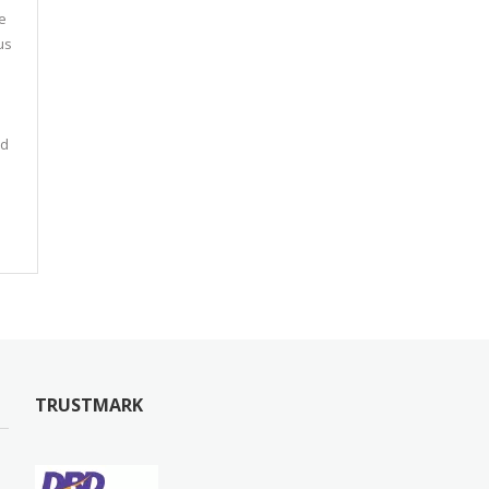
e
tus
nd
TRUSTMARK