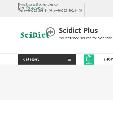
Skip
E-mail: sales@scidictplus.com
Line :
@scidictplus
to
Tel: (+66)063-398-9446 , (+66)063-592-6449
content
Scidict Plus
Your trusted source for Scientifi
Category
SHOP