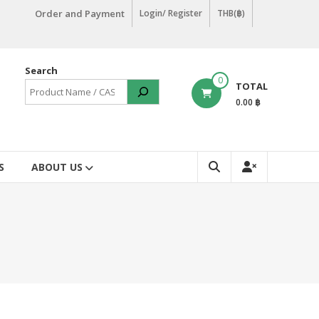
Order and Payment
Login/ Register
THB(฿)
Search
0
TOTAL
0.00 ฿
S
ABOUT US