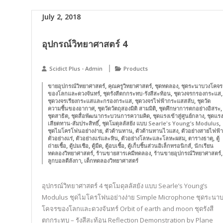
July 2, 2018
อุปกรณ์วิทยาศาสตร์ 4
Scidict Plus - Admin
Products
,
,
,
ขายอุปกรณ์วิทยาศาสตร์
คุณครูวิทยาศาสตร์
ชุดทดลอง
ชุดระนาบวงโคจร
,
,
,
ของโลกและดวงจันทร์
ชุดรังสีตกกระทบ-รังสีสะท้อน
ชุดวงจรกรองกระแส
,
,
ชุดวงจรเรียงกระแสและกรองกระแส
ชุดวงจรไฟฟ้ากระแสสลับ
ชุดวัด
,
,
,
ความชื้นของอากาศ
ชุดวัดวัตถุสองมิติ สามมิติ
ชุดศึกษาการตกอย่างอิสระ
,
,
,
ชุดสาธิต
ชุดสื่อพัฒนากระบวนการความคิด
ชุดแรงเข้าสู่ศูนย์กลาง
ชุดแรง
,
,
เสียดทาน-สัมประสิทธิ์
ชุดโมดุลลัสยัง แบบ Searle's Young’s Modulus
,
,
,
ชุดไมโครโฟนอย่างง่าย
ตัวต้านทาน
ตัวต้านทานไวแสง
ตัวอย่างสายไฟฟ้า
,
,
,
,
ตัวอย่างแร่
ตัวอย่างแร่และหิน
ตัวอย่างโลหะและโลหะผสม
ตารางธาตุ
ตู้
,
,
,
,
,
ถ่ายเชื้อ
ตู้บ่มเชือ
ตู้มืด
ตู้อบเชื้อ
ตู้เก็บชิ้นส่วนอิเล็กทรอนิกส์
นักเรียน
,
,
,
ทดลองวิทยาศาสตร์
ร้านขายสารเคมีทดลอง
ร้านขายอุปกรณ์วิทยาศาสตร์
,
ลูกบอลตีลังกา
เด็กทดลองวิทยาศาสตร์
อุปกรณ์วิทยาศาสตร์ 4 ชุดโมดุลลัสยัง แบบ Searle’s Young’s
Modulus ชุดไมโครโฟนอย่างง่าย Simple Microphone ชุดระนา
โคจรของโลกและดวงจันทร์ Orbit of earth and moon ชุดรังสี
ตกกระทบ – รังสีสะท้อน Reflection Demonstration by Plane