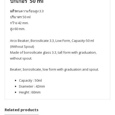
บีกเกอร์ 50 ml
แก้ว
ทนความร้อนสูง 3.3
ปริมาตร 50 ml
กว้าง 42 mm.
สูง 60 mm.
Arco Beaker, Borosilicate 3.3, Low Form, Capacity-50 ml
(Without Spout)
Made of borosilicate glass 3.3, tall form with graduation,
without spout.
Beaker, borosilicate, low form with graduation and spout.
Capacity : 50ml
Diameter : 42mm
Height : 60mm
Related products