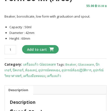
55.00
฿
55.00
฿
Beaker, borosilicate, low form with graduation and spout.
Capacity : 50ml
Diameter : 42mm
Height : 60mm
บีก
Add to cart
เกอร์
50
Category:
เครื่องแก้ว Glassware
Tags:
Beaker
,
Glassware
,
บีก
มล.
เกอร์
,
บีคเกอร์
,
ห้องแลป
,
อุปกรณ์ทดลงอง
,
อุปกรณ์ห้องปฎิบัติการ
,
อุปกร์ณ์
Beakers
วิทยาศาสตร์
,
เครื่องมือทดลอง
,
เครื่องแก้ว
low
form
50
Description
ml
(Arco)
Description
quantity