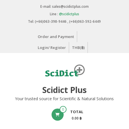
Skip
E-mail: sales@scidictplus.com
to
Line :
@scidictplus
content
Tel: (+66)063-398-9446 , (+66)063-592-6449
Order and Payment
Login/ Register
THB(฿)
Scidict Plus
Your trusted source for Scientific & Natural Solutions
0
TOTAL
0.00 ฿