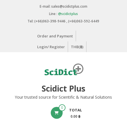
Skip
E-mail: sales@scidictplus.com
to
Line :
@scidictplus
content
Tel: (+66)063-398-9446 , (+66)063-592-6449
Order and Payment
Login/ Register
THB(฿)
Scidict Plus
Your trusted source for Scientific & Natural Solutions
0
TOTAL
0.00 ฿