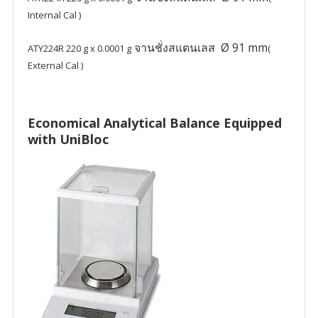
Internal Cal )
จานชั่งสแตนเลส Ø
91 mm
ATY224R
220 g x 0.0001 g
(
External Cal )
Economical Analytical Balance Equipped
with UniBloc