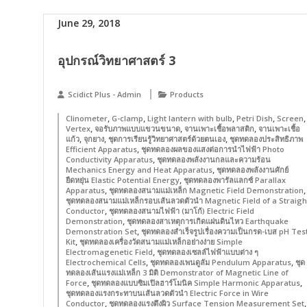
June 29, 2018
อุปกรณ์วิทยาศาสตร์ 3
Scidict Plus - Admin
Products
,
,
,
,
,
Clinometer
G-clamp
Light lantern with bulb
Petri Dish
Screen
,
,
,
Vertex
จอรับภาพแบบแขวนขนาด
จานเพาะเชื้อพลาสติก
จานเพาะเชื้อ
,
,
,
แก้ว
จุกยาง
ชุดการเรียนรู้วิทยาศาสตร์ด้วยตนเอง
ชุดทดลองประสิทธิภาพ
,
Efficient Apparatus
ชุดทดลองผลของแสงต่อการนำไฟฟ้า Photo
,
Conductivity Apparatus
ชุดทดลองพลังงานกลและความร้อน
,
Mechanics Energy and Heat Apparatus
ชุดทดลองพลังงานศักย์
,
ยืดหยุ่น Elastic Potential Energy
ชุดทดลองพารัลแลกซ์ Parallax
,
,
Apparatus
ชุดทดลองสนามแม่เหล็ก Magnetic Field Demonstration
ชุดทดลองสนามแม่เหล็กรอบเส้นลวดตัวนำ Magnetic Field of a Straigh
,
Conductor
ชุดทดลองสนามไฟฟ้า (มาโก้) Electric Field
,
Demonstration
ชุดทดลองสาเหตุการเกิดแผ่นดินไหว Earthquake
,
Demonstration Set
ชุดทดลองสำเร็จรูปเรื่องความเป็นกรด-เบส pH Tes
,
Kit
ชุดทดลองเครื่องวัดสนามแม่เหล็กอย่างง่าย Simple
,
Electromagenetic Field
ชุดทดลองเซลล์ไฟฟ้าแบบต่าง ๆ
,
,
Electrochemical Cells
ชุดทดลองเพนดูลัม Pendulum Apparatus
ชุด
ทดลองเส้นแรงแม่เหล็ก 3 มิติ Demonstrator of Magnetic Line of
,
,
Force
ชุดทดลองแบบซิมเปิลฮาร์โมนิค Simple Harmonic Apparatus
ชุดทดลองแรงกระทาบนเส้นลวดตัวนำ Electric Force in Wire
,
,
Conductor
ชุดทดลองแรงตึงผิว Surface Tension Measurement Set