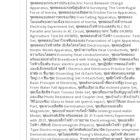
ชุดทดลองแรงระหว่างประจุ Electric Force Between Charge
,
Apparatus
ชุดทดลองแรงหนีศูนย์กลาง Surveying The Centrifugal
,
,
Force of Inertia
ชุดทดลองแรงเสียดทาน Friction Force Apparatus
,
ชุดทดลองแสดงการตกของวัตถุ Free Falling Apparatus
ชุดทดลอง
,
โมเมนต์ของความเฉื่อย Moment of Inertia
ชุดทดลองไฟฟ้ากระแส
,
Electricity Experiment Set
ชุดทดลองไฟฟ้ากระแสสลับ RLC RLC
,
Parallel and Series in AC Circuit
ชุดทดสอบ NPK ในดิน (HI3895)
,
Agriculture Test Kit (HI3895)
ชุดทดสอบตัวนำไฟฟ้า Conductor Test
,
Set
ชุดทดสอบโพลาไรเซชั่นของแสง Polarization of Light Apparatus
,
ชุดทดสอบไฟฟ้าสถิต (อิเล็คโตรสโคป) Electroscope
ชุดทฤษฎีจลน์
,
,
Kinetic Model Apparatus
ชุดนำความร้อน Heat Conductivity
ชุดนำ
,
ความร้อนโดยตรง Economy Heat conductometer
ชุดบอร์ดทดลอง
,
พร้อมแหล่งจ่ายไฟ Breadboard with Voltage
ชุดปฏิบัติการทดลองเรื่อง
,
ไฟฟ้าเบื้องต้น Basic electric practice set
ชุดปฏิบัติการทดลองไฟฟ้า
,
และอิเล็กทรอนิกส์ ชุดที่ 1 Electrics and Electronics Practice Set I
ชุด
,
ผ่าตัด (6 ชิ้น/ชุด) Dissecting Set (6 Each/Set)
ชุดผ่าตัดสแตนเลสชุด
,
ใหญ่ (14 ชิ้น/ชุด) Dissecting Set (14 Each/Set)
ชุดฝึกไฟฟ้าเบื้องต้น
,
Basic Principle of Electricity
ชุดพลังงานของน้ำที่ตกจากที่สูง Energy
,
,
From Water Fall Apparatus
ชุดพื้นเอียง (ม.ต้น) Inclined plane Set
,
ชุดเนื้อเยื่อพืช Plant Tissues Slide Set
ชุดเปลี่ยนภาพเป็นสัญญาณไฟฟ้า
,
และเสียง Photo Resistance and Coupler Unit
ชุดเป่าแก้ว (หัวเป่าแก้ว
,
ใช้ไอเบนซิน) Glass to blast set (petrol vapor)
ชุดเป่าให้แยก Blast to
,
,
Part
ชุดเพาะเมล็ดพืช Germination Unit
ชุดเพิ่มแรงแม่เหล็ก
,
Magnetizer
ชุดแบบจำลองการเกิดน้ำใต้ดิน Underground water
,
Model
ชุดแฟรงค์เฮิร์ต พร้อมหลอด 2D 21 Frank-Hertz Experiment
,
,
with 2D21
ชุดแม่เหล็กไฟฟ้า (กายภาพ) Electromagnet
ชุดแม่เหล็ก
,
ไฟฟ้า (ฟิสิกส์) Electromagnet (Physics)
ชุดแม่เหล็กไฟฟ้า รูปตัวยู U
,
Type Electro-magnet
ชุดโทรศัพท์แบบไดนามิค Dynamic telephone
,
,
Demonstration
ชุดโมดุลลัสยัง Young’s Modulus
ชุดไฟฟ้าลัดวงจร
,
,
Short Circuit Demonstration
ร้านขายอุปกรณ์วิทยาศาสตร์
วัดกรด-ด่า