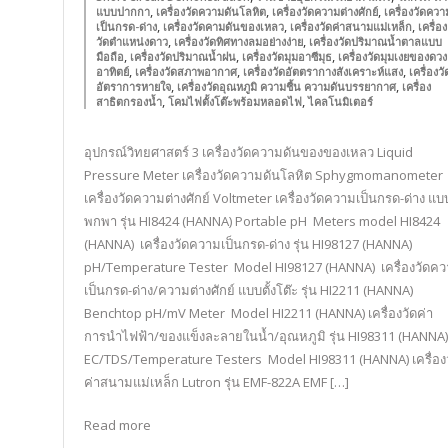
,
,
,
แบบปากกา
เครื่องวัดความดันโลหิต
เครื่องวัดความต่างศักย์
เครื่องวัดควา
,
,
,
เป็นกรด-ด่าง
เครื่องวัดคามดันของเหลว
เครื่องวัดค่าสนามแม่เหล็ก
เครื่อง
,
,
วัดตำแหน่งดาว
เครื่องวัดทิศทางลมอย่างง่าย
เครื่องวัดปริมาณน้ำตาลแบบ
,
,
,
มือถือ
เครื่องวัดปริมาณน้ำฝน
เครื่องวัดมุมอาซีมุธ
เครื่องวัดมุมเงยของดวง
,
,
,
อาทิตย์
เครื่องวัดสภาพอากาศ
เครื่องวัดอัตตรากางสังเคราะห์แสง
เครื่องวั
,
,
อัตราการหายใจ
เครื่องวัดอุณหภูมิ ความชื้น ความดันบรรยากาศ
เครื่อง
,
,
สาธิตกรองน้ำ
โคมไฟตั้งโต๊ะพร้อมหลอดไฟ
ไคลโนมิเตอร์
อุปกรณ์วิทยศาสตร์ 3 เครื่องวัดความดันของของเหลว Liquid
Pressure Meter เครื่องวัดความดันโลหิต Sphygmomanometer
เครื่องวัดความต่างศักย์ Voltmeter เครื่องวัดความเป็นกรด-ด่าง แบ
พกพา รุ่น HI8424 (HANNA) Portable pH Meters model HI8424
(HANNA) เครื่องวัดความเป็นกรด-ด่าง รุ่น HI98127 (HANNA)
pH/Temperature Tester Model HI98127 (HANNA) เครื่องวัดค
เป็นกรด-ด่าง/ความต่างศักย์ แบบตั้งโต๊ะ รุ่น HI2211 (HANNA)
Benchtop pH/mV Meter Model HI2211 (HANNA) เครื่องวัดค่า
การนำไฟฟ้า/ของแข็งละลายในน้ำ/อุณหภูมิ รุ่น HI98311 (HANNA)
EC/TDS/Temperature Testers Model HI98311 (HANNA) เครื่อง
ค่าสนามแม่เหล็ก Lutron รุ่น EMF-822A EMF […]
Read more