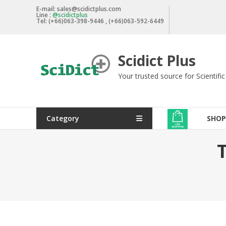
Skip
E-mail: sales@scidictplus.com
Line :
@scidictplus
to
Tel: (+66)063-398-9446 , (+66)063-592-6449
content
Scidict Plus
Your trusted source for Scientifi
Category
SHOP