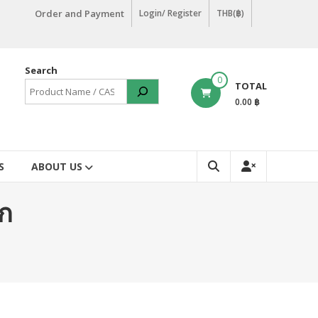
Order and Payment
Login/ Register
THB(฿)
Search
0
TOTAL
0.00 ฿
S
ABOUT US
็ก