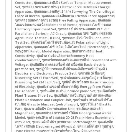
,
Conductor
ชุดทดลองแรงตึงผิว Surface Tension Measurement
,
Set
ชุดทดลองแรงระหว่างประจุ Electric Force Between Charge
,
Apparatus
ชุดทดลองแรงหนีศูนย์กลาง Surveying The Centrifugal
,
,
Force of Inertia
ชุดทดลองแรงเสียดทาน Friction Force Apparatus
,
ชุดทดลองแสดงการตกของวัตถุ Free Falling Apparatus
ชุดทดลอง
,
โมเมนต์ของความเฉื่อย Moment of Inertia
ชุดทดลองไฟฟ้ากระแส
,
Electricity Experiment Set
ชุดทดลองไฟฟ้ากระแสสลับ RLC RLC
,
Parallel and Series in AC Circuit
ชุดทดสอบ NPK ในดิน (HI3895)
,
Agriculture Test Kit (HI3895)
ชุดทดสอบตัวนำไฟฟ้า Conductor
,
Test Set
ชุดทดสอบโพลาไรเซชั่นของแสง Polarization of Light
,
,
Apparatus
ชุดทดสอบไฟฟ้าสถิต (อิเล็คโตรสโคป) Electroscope
ชุด
,
ทฤษฎีจลน์ Kinetic Model Apparatus
ชุดนำความร้อน Heat
,
Conductivity
ชุดนำความร้อนโดยตรง Economy Heat
,
conductometer
ชุดบอร์ดทดลองพร้อมแหล่งจ่ายไฟ Breadboard with
,
Voltage
ชุดปฏิบัติการทดลองเรื่องไฟฟ้าเบื้องต้น Basic electric
,
practice set
ชุดปฏิบัติการทดลองไฟฟ้าและอิเล็กทรอนิกส์ ชุดที่ 1
,
Electrics and Electronics Practice Set I
ชุดผ่าตัด (6 ชิ้น/ชุด)
,
Dissecting Set (6 Each/Set)
ชุดผ่าตัดสแตนเลสชุดใหญ่ (14 ชิ้น/ชุด)
,
Dissecting Set (14 Each/Set)
ชุดฝึกไฟฟ้าเบื้องต้น Basic Principle
,
of Electricity
ชุดพลังงานของน้ำที่ตกจากที่สูง Energy From Water
,
,
Fall Apparatus
ชุดพื้นเอียง (ม.ต้น) Inclined plane Set
ชุดเนื้อเยื่อพืช
,
Plant Tissues Slide Set
ชุดเปลี่ยนภาพเป็นสัญญาณไฟฟ้าและเสียง
,
Photo Resistance and Coupler Unit
ชุดเป่าแก้ว (หัวเป่าแก้วใช้ไอ
,
เบนซิน) Glass to blast set (petrol vapor)
ชุดเป่าให้แยก Blast to
,
,
Part
ชุดเพาะเมล็ดพืช Germination Unit
ชุดเพิ่มแรงแม่เหล็ก
,
Magnetizer
ชุดแบบจำลองการเกิดน้ำใต้ดิน Underground water
,
Model
ชุดแฟรงค์เฮิร์ต พร้อมหลอด 2D 21 Frank-Hertz Experiment
,
,
with 2D21
ชุดแม่เหล็กไฟฟ้า (กายภาพ) Electromagnet
ชุดแม่เหล็ก
,
ไฟฟ้า (ฟิสิกส์) Electromagnet (Physics)
ชุดแม่เหล็กไฟฟ้า รูปตัวยู U
,
Type Electro-magnet
ชุดโทรศัพท์แบบไดนามิค Dynamic