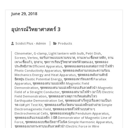
June 29, 2018
อุปกรณ์วิทยาศาสตร์ 3
Scidict Plus - Admin
Products
,
,
,
,
Clinometer
G-clamp
Light lantern with bulb
Petri Dish
,
,
,
,
Screen
Vertex
จอรับภาพแบบแขวนขนาด
จานเพาะเชื้อพลาสติก
จาน
,
,
,
เพาะเชื้อแก้ว
จุกยาง
ชุดการเรียนรู้วิทยาศาสตร์ด้วยตนเอง
ชุดทดลอง
,
ประสิทธิภาพ Efficient Apparatus
ชุดทดลองผลของแสงต่อการนำไฟฟ้า
,
Photo Conductivity Apparatus
ชุดทดลองพลังงานกลและความร้อน
,
Mechanics Energy and Heat Apparatus
ชุดทดลองพลังงานศักย์
,
ยืดหยุ่น Elastic Potential Energy
ชุดทดลองพารัลแลกซ์ Parallax
,
Apparatus
ชุดทดลองสนามแม่เหล็ก Magnetic Field
,
Demonstration
ชุดทดลองสนามแม่เหล็กรอบเส้นลวดตัวนำ Magnetic
,
Field of a Straight Conductor
ชุดทดลองสนามไฟฟ้า (มาโก้) Electric
,
Field Demonstration
ชุดทดลองสาเหตุการเกิดแผ่นดินไหว
,
Earthquake Demonstration Set
ชุดทดลองสำเร็จรูปเรื่องความเป็นก
,
รด-เบส pH Test Kit
ชุดทดลองเครื่องวัดสนามแม่เหล็กอย่างง่าย Simple
,
Electromagenetic Field
ชุดทดลองเซลล์ไฟฟ้าแบบต่าง ๆ
,
,
Electrochemical Cells
ชุดทดลองเพนดูลัม Pendulum Apparatus
ชุดทดลองเส้นแรงแม่เหล็ก 3 มิติ Demonstrator of Magnetic Line of
,
,
Force
ชุดทดลองแบบซิมเปิลฮาร์โมนิค Simple Harmonic Apparatus
ชุดทดลองแรงกระทาบนเส้นลวดตัวนำ Electric Force in Wire