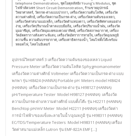
,
,
telephone Demonstration
ชุดโมดุลลัสยัง Young’s Modulus
ชุด
,
ไฟฟ้าลัดวงจร Short Circuit Demonstration
ร้านขายอุปกรณ์
,
,
,
วิทยาศาสตร์
วัดกรด-ด่างแบบปากกา
เครื่องวัดความดันโลหิต
เครื่องวัด
,
,
,
ความต่างศักย์
เครื่องวัดความเป็นกรด-ด่าง
เครื่องวัดคามดันของเหลว
,
,
เครื่องวัดค่าสนามแม่เหล็ก
เครื่องวัดตำแหน่งดาว
เครื่องวัดทิศทางลมอย่าง
,
,
,
ง่าย
เครื่องวัดปริมาณน้ำตาลแบบมือถือ
เครื่องวัดปริมาณน้ำฝน
เครื่องวัด
,
,
,
มุมอาซีมุธ
เครื่องวัดมุมเงยของดวงอาทิตย์
เครื่องวัดสภาพอากาศ
เครื่อง
,
,
วัดอัตตรากางสังเคราะห์แสง
เครื่องวัดอัตราการหายใจ
เครื่องวัดอุณหภูมิ
,
,
ความชื้น ความดันบรรยากาศ
เครื่องสาธิตกรองน้ำ
โคมไฟตั้งโต๊ะพร้อม
,
หลอดไฟ
ไคลโนมิเตอร์
อุปกรณ์วิทยศาสตร์ 3 เครื่องวัดความดันของของเหลว Liquid
Pressure Meter เครื่องวัดความดันโลหิต Sphygmomanometer
เครื่องวัดความต่างศักย์ Voltmeter เครื่องวัดความเป็นกรด-ด่าง แบบ
พกพา รุ่น HI8424 (HANNA) Portable pH Meters model HI8424
(HANNA) เครื่องวัดความเป็นกรด-ด่าง รุ่น HI98127 (HANNA)
pH/Temperature Tester Model HI98127 (HANNA) เครื่องวัด
ความเป็นกรด-ด่าง/ความต่างศักย์ แบบตั้งโต๊ะ รุ่น HI2211 (HANNA)
Benchtop pH/mV Meter Model HI2211 (HANNA) เครื่องวัดค่า
การนำไฟฟ้า/ของแข็งละลายในน้ำ/อุณหภูมิ รุ่น HI98311 (HANNA)
EC/TDS/Temperature Testers Model HI98311 (HANNA) เครื่อง
วัดค่าสนามแม่เหล็ก Lutron รุ่น EMF-822A EMF […]