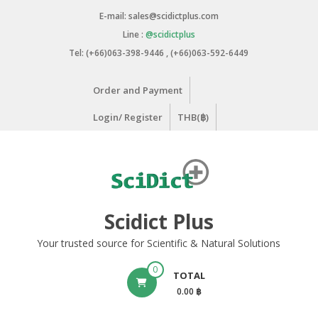
Skip
E-mail: sales@scidictplus.com
to
Line :
@scidictplus
content
Tel: (+66)063-398-9446 , (+66)063-592-6449
Order and Payment
Login/ Register
THB(฿)
Scidict Plus
Your trusted source for Scientific & Natural Solutions
0
TOTAL
0.00 ฿