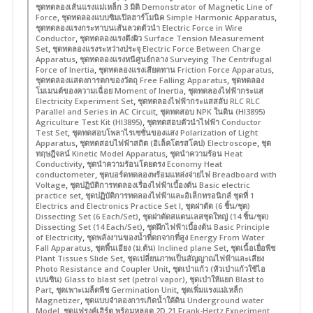
ชุดทดลองเส้นแรงแม่เหล็ก 3 มิติ Demonstrator of Magnetic Line of
,
,
Force
ชุดทดลองแบบซิมเปิลฮาร์โมนิค Simple Harmonic Apparatus
ชุดทดลองแรงกระทาบนเส้นลวดตัวนำ Electric Force in Wire
,
Conductor
ชุดทดลองแรงตึงผิว Surface Tension Measurement
,
Set
ชุดทดลองแรงระหว่างประจุ Electric Force Between Charge
,
Apparatus
ชุดทดลองแรงหนีศูนย์กลาง Surveying The Centrifugal
,
,
Force of Inertia
ชุดทดลองแรงเสียดทาน Friction Force Apparatus
,
ชุดทดลองแสดงการตกของวัตถุ Free Falling Apparatus
ชุดทดลอง
,
โมเมนต์ของความเฉื่อย Moment of Inertia
ชุดทดลองไฟฟ้ากระแส
,
Electricity Experiment Set
ชุดทดลองไฟฟ้ากระแสสลับ RLC RLC
,
Parallel and Series in AC Circuit
ชุดทดสอบ NPK ในดิน (HI3895)
,
Agriculture Test Kit (HI3895)
ชุดทดสอบตัวนำไฟฟ้า Conductor
,
Test Set
ชุดทดสอบโพลาไรเซชั่นของแสง Polarization of Light
,
,
Apparatus
ชุดทดสอบไฟฟ้าสถิต (อิเล็คโตรสโคป) Electroscope
ชุด
,
ทฤษฎีจลน์ Kinetic Model Apparatus
ชุดนำความร้อน Heat
,
Conductivity
ชุดนำความร้อนโดยตรง Economy Heat
,
conductometer
ชุดบอร์ดทดลองพร้อมแหล่งจ่ายไฟ Breadboard with
,
Voltage
ชุดปฏิบัติการทดลองเรื่องไฟฟ้าเบื้องต้น Basic electric
,
practice set
ชุดปฏิบัติการทดลองไฟฟ้าและอิเล็กทรอนิกส์ ชุดที่ 1
,
Electrics and Electronics Practice Set I
ชุดผ่าตัด (6 ชิ้น/ชุด)
,
Dissecting Set (6 Each/Set)
ชุดผ่าตัดสแตนเลสชุดใหญ่ (14 ชิ้น/ชุด)
,
Dissecting Set (14 Each/Set)
ชุดฝึกไฟฟ้าเบื้องต้น Basic Principle
,
of Electricity
ชุดพลังงานของน้ำที่ตกจากที่สูง Energy From Water
,
,
Fall Apparatus
ชุดพื้นเอียง (ม.ต้น) Inclined plane Set
ชุดเนื้อเยื่อพืช
,
Plant Tissues Slide Set
ชุดเปลี่ยนภาพเป็นสัญญาณไฟฟ้าและเสียง
,
Photo Resistance and Coupler Unit
ชุดเป่าแก้ว (หัวเป่าแก้วใช้ไอ
,
เบนซิน) Glass to blast set (petrol vapor)
ชุดเป่าให้แยก Blast to
,
,
Part
ชุดเพาะเมล็ดพืช Germination Unit
ชุดเพิ่มแรงแม่เหล็ก
,
Magnetizer
ชุดแบบจำลองการเกิดน้ำใต้ดิน Underground water
,
Model
ชุดแฟรงค์เฮิร์ต พร้อมหลอด 2D 21 Frank-Hertz Experiment