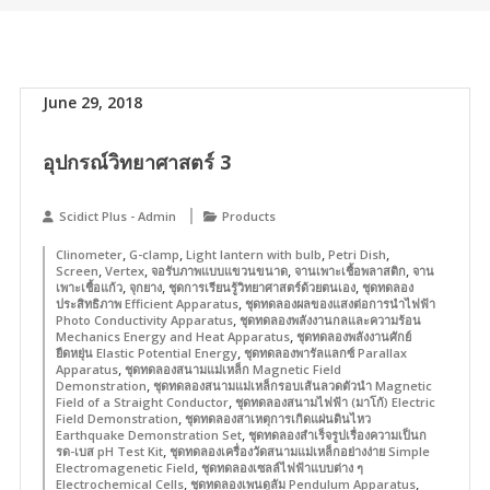
June 29, 2018
อุปกรณ์วิทยาศาสตร์ 3
Scidict Plus - Admin
Products
,
,
,
,
Clinometer
G-clamp
Light lantern with bulb
Petri Dish
,
,
,
,
Screen
Vertex
จอรับภาพแบบแขวนขนาด
จานเพาะเชื้อพลาสติก
จาน
,
,
,
เพาะเชื้อแก้ว
จุกยาง
ชุดการเรียนรู้วิทยาศาสตร์ด้วยตนเอง
ชุดทดลอง
,
ประสิทธิภาพ Efficient Apparatus
ชุดทดลองผลของแสงต่อการนำไฟฟ้า
,
Photo Conductivity Apparatus
ชุดทดลองพลังงานกลและความร้อน
,
Mechanics Energy and Heat Apparatus
ชุดทดลองพลังงานศักย์
,
ยืดหยุ่น Elastic Potential Energy
ชุดทดลองพารัลแลกซ์ Parallax
,
Apparatus
ชุดทดลองสนามแม่เหล็ก Magnetic Field
,
Demonstration
ชุดทดลองสนามแม่เหล็กรอบเส้นลวดตัวนำ Magnetic
,
Field of a Straight Conductor
ชุดทดลองสนามไฟฟ้า (มาโก้) Electric
,
Field Demonstration
ชุดทดลองสาเหตุการเกิดแผ่นดินไหว
,
Earthquake Demonstration Set
ชุดทดลองสำเร็จรูปเรื่องความเป็นก
,
รด-เบส pH Test Kit
ชุดทดลองเครื่องวัดสนามแม่เหล็กอย่างง่าย Simple
,
Electromagenetic Field
ชุดทดลองเซลล์ไฟฟ้าแบบต่าง ๆ
,
,
Electrochemical Cells
ชุดทดลองเพนดูลัม Pendulum Apparatus