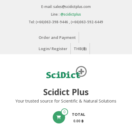
Skip
E-mail: sales@scidictplus.com
to
Line :
@scidictplus
content
Tel: (+66)063-398-9446 , (+66)063-592-6449
Order and Payment
Login/ Register
THB(฿)
Scidict Plus
Your trusted source for Scientific & Natural Solutions
0
TOTAL
0.00 ฿