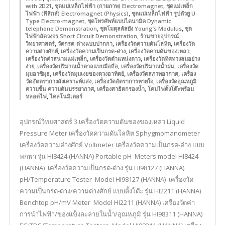
,
,
with 2D21
ชุดแม่เหล็กไฟฟ้า (กายภาพ) Electromagnet
ชุดแม่เหล็ก
,
ไฟฟ้า (ฟิสิกส์) Electromagnet (Physics)
ชุดแม่เหล็กไฟฟ้า รูปตัวยู U
,
Type Electro-magnet
ชุดโทรศัพท์แบบไดนามิค Dynamic
,
,
telephone Demonstration
ชุดโมดุลลัสยัง Young’s Modulus
ชุด
,
ไฟฟ้าลัดวงจร Short Circuit Demonstration
ร้านขายอุปกรณ์
,
,
,
วิทยาศาสตร์
วัดกรด-ด่างแบบปากกา
เครื่องวัดความดันโลหิต
เครื่องวัด
,
,
,
ความต่างศักย์
เครื่องวัดความเป็นกรด-ด่าง
เครื่องวัดคามดันของเหลว
,
,
เครื่องวัดค่าสนามแม่เหล็ก
เครื่องวัดตำแหน่งดาว
เครื่องวัดทิศทางลมอย่าง
,
,
,
ง่าย
เครื่องวัดปริมาณน้ำตาลแบบมือถือ
เครื่องวัดปริมาณน้ำฝน
เครื่องวัด
,
,
,
มุมอาซีมุธ
เครื่องวัดมุมเงยของดวงอาทิตย์
เครื่องวัดสภาพอากาศ
เครื่อง
,
,
วัดอัตตรากางสังเคราะห์แสง
เครื่องวัดอัตราการหายใจ
เครื่องวัดอุณหภูมิ
,
,
ความชื้น ความดันบรรยากาศ
เครื่องสาธิตกรองน้ำ
โคมไฟตั้งโต๊ะพร้อม
,
หลอดไฟ
ไคลโนมิเตอร์
อุปกรณ์วิทยศาสตร์ 3 เครื่องวัดความดันของของเหลว Liquid
Pressure Meter เครื่องวัดความดันโลหิต Sphygmomanometer
เครื่องวัดความต่างศักย์ Voltmeter เครื่องวัดความเป็นกรด-ด่าง แบบ
พกพา รุ่น HI8424 (HANNA) Portable pH Meters model HI8424
(HANNA) เครื่องวัดความเป็นกรด-ด่าง รุ่น HI98127 (HANNA)
pH/Temperature Tester Model HI98127 (HANNA) เครื่องวัด
ความเป็นกรด-ด่าง/ความต่างศักย์ แบบตั้งโต๊ะ รุ่น HI2211 (HANNA)
Benchtop pH/mV Meter Model HI2211 (HANNA) เครื่องวัดค่า
การนำไฟฟ้า/ของแข็งละลายในน้ำ/อุณหภูมิ รุ่น HI98311 (HANNA)