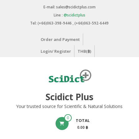
Skip
E-mail: sales@scidictplus.com
to
Line :
@scidictplus
content
Tel: (+66)063-398-9446 , (+66)063-592-6449
Order and Payment
Login/ Register
THB(฿)
Scidict Plus
Your trusted source for Scientific & Natural Solutions
0
TOTAL
0.00 ฿