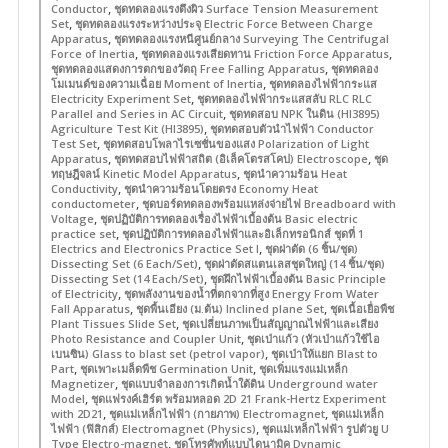
,
Conductor
ชุดทดลองแรงตึงผิว Surface Tension Measurement
,
Set
ชุดทดลองแรงระหว่างประจุ Electric Force Between Charge
,
Apparatus
ชุดทดลองแรงหนีศูนย์กลาง Surveying The Centrifugal
,
,
Force of Inertia
ชุดทดลองแรงเสียดทาน Friction Force Apparatus
,
ชุดทดลองแสดงการตกของวัตถุ Free Falling Apparatus
ชุดทดลอง
,
โมเมนต์ของความเฉื่อย Moment of Inertia
ชุดทดลองไฟฟ้ากระแส
,
Electricity Experiment Set
ชุดทดลองไฟฟ้ากระแสสลับ RLC RLC
,
Parallel and Series in AC Circuit
ชุดทดสอบ NPK ในดิน (HI3895)
,
Agriculture Test Kit (HI3895)
ชุดทดสอบตัวนำไฟฟ้า Conductor
,
Test Set
ชุดทดสอบโพลาไรเซชั่นของแสง Polarization of Light
,
,
Apparatus
ชุดทดสอบไฟฟ้าสถิต (อิเล็คโตรสโคป) Electroscope
ชุด
,
ทฤษฎีจลน์ Kinetic Model Apparatus
ชุดนำความร้อน Heat
,
Conductivity
ชุดนำความร้อนโดยตรง Economy Heat
,
conductometer
ชุดบอร์ดทดลองพร้อมแหล่งจ่ายไฟ Breadboard with
,
Voltage
ชุดปฏิบัติการทดลองเรื่องไฟฟ้าเบื้องต้น Basic electric
,
practice set
ชุดปฏิบัติการทดลองไฟฟ้าและอิเล็กทรอนิกส์ ชุดที่ 1
,
Electrics and Electronics Practice Set I
ชุดผ่าตัด (6 ชิ้น/ชุด)
,
Dissecting Set (6 Each/Set)
ชุดผ่าตัดสแตนเลสชุดใหญ่ (14 ชิ้น/ชุด)
,
Dissecting Set (14 Each/Set)
ชุดฝึกไฟฟ้าเบื้องต้น Basic Principle
,
of Electricity
ชุดพลังงานของน้ำที่ตกจากที่สูง Energy From Water
,
,
Fall Apparatus
ชุดพื้นเอียง (ม.ต้น) Inclined plane Set
ชุดเนื้อเยื่อพืช
,
Plant Tissues Slide Set
ชุดเปลี่ยนภาพเป็นสัญญาณไฟฟ้าและเสียง
,
Photo Resistance and Coupler Unit
ชุดเป่าแก้ว (หัวเป่าแก้วใช้ไอ
,
เบนซิน) Glass to blast set (petrol vapor)
ชุดเป่าให้แยก Blast to
,
,
Part
ชุดเพาะเมล็ดพืช Germination Unit
ชุดเพิ่มแรงแม่เหล็ก
,
Magnetizer
ชุดแบบจำลองการเกิดน้ำใต้ดิน Underground water
,
Model
ชุดแฟรงค์เฮิร์ต พร้อมหลอด 2D 21 Frank-Hertz Experiment
,
,
with 2D21
ชุดแม่เหล็กไฟฟ้า (กายภาพ) Electromagnet
ชุดแม่เหล็ก
,
ไฟฟ้า (ฟิสิกส์) Electromagnet (Physics)
ชุดแม่เหล็กไฟฟ้า รูปตัวยู U
,
Type Electro-magnet
ชุดโทรศัพท์แบบไดนามิค Dynamic