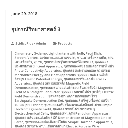
June 29, 2018
อุปกรณ์วิทยาศาสตร์ 3
Scidict Plus - Admin
Products
,
,
,
,
Clinometer
G-clamp
Light lantern with bulb
Petri Dish
,
,
,
,
Screen
Vertex
จอรับภาพแบบแขวนขนาด
จานเพาะเชื้อพลาสติก
จาน
,
,
,
เพาะเชื้อแก้ว
จุกยาง
ชุดการเรียนรู้วิทยาศาสตร์ด้วยตนเอง
ชุดทดลอง
,
ประสิทธิภาพ Efficient Apparatus
ชุดทดลองผลของแสงต่อการนำไฟฟ้า
,
Photo Conductivity Apparatus
ชุดทดลองพลังงานกลและความร้อน
,
Mechanics Energy and Heat Apparatus
ชุดทดลองพลังงานศักย์
,
ยืดหยุ่น Elastic Potential Energy
ชุดทดลองพารัลแลกซ์ Parallax
,
Apparatus
ชุดทดลองสนามแม่เหล็ก Magnetic Field
,
Demonstration
ชุดทดลองสนามแม่เหล็กรอบเส้นลวดตัวนำ Magnetic
,
Field of a Straight Conductor
ชุดทดลองสนามไฟฟ้า (มาโก้) Electric
,
Field Demonstration
ชุดทดลองสาเหตุการเกิดแผ่นดินไหว
,
Earthquake Demonstration Set
ชุดทดลองสำเร็จรูปเรื่องความเป็นก
,
รด-เบส pH Test Kit
ชุดทดลองเครื่องวัดสนามแม่เหล็กอย่างง่าย Simple
,
Electromagenetic Field
ชุดทดลองเซลล์ไฟฟ้าแบบต่าง ๆ
,
,
Electrochemical Cells
ชุดทดลองเพนดูลัม Pendulum Apparatus
ชุดทดลองเส้นแรงแม่เหล็ก 3 มิติ Demonstrator of Magnetic Line of
,
,
Force
ชุดทดลองแบบซิมเปิลฮาร์โมนิค Simple Harmonic Apparatus
ชุดทดลองแรงกระทาบนเส้นลวดตัวนำ Electric Force in Wire