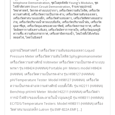
,
,
telephone Demonstration
ชุดโมดุลลัสยัง Young’s Modulus
ชุด
,
ไฟฟ้าลัดวงจร Short Circuit Demonstration
ร้านขายอุปกรณ์
,
,
,
วิทยาศาสตร์
วัดกรด-ด่างแบบปากกา
เครื่องวัดความดันโลหิต
เครื่องวัด
,
,
,
ความต่างศักย์
เครื่องวัดความเป็นกรด-ด่าง
เครื่องวัดคามดันของเหลว
,
,
เครื่องวัดค่าสนามแม่เหล็ก
เครื่องวัดตำแหน่งดาว
เครื่องวัดทิศทางลมอย่าง
,
,
,
ง่าย
เครื่องวัดปริมาณน้ำตาลแบบมือถือ
เครื่องวัดปริมาณน้ำฝน
เครื่องวัด
,
,
,
มุมอาซีมุธ
เครื่องวัดมุมเงยของดวงอาทิตย์
เครื่องวัดสภาพอากาศ
เครื่อง
,
,
วัดอัตตรากางสังเคราะห์แสง
เครื่องวัดอัตราการหายใจ
เครื่องวัดอุณหภูมิ
,
,
ความชื้น ความดันบรรยากาศ
เครื่องสาธิตกรองน้ำ
โคมไฟตั้งโต๊ะพร้อม
,
หลอดไฟ
ไคลโนมิเตอร์
อุปกรณ์วิทยศาสตร์ 3 เครื่องวัดความดันของของเหลว Liquid
Pressure Meter เครื่องวัดความดันโลหิต Sphygmomanometer
เครื่องวัดความต่างศักย์ Voltmeter เครื่องวัดความเป็นกรด-ด่าง แบบ
พกพา รุ่น HI8424 (HANNA) Portable pH Meters model HI8424
(HANNA) เครื่องวัดความเป็นกรด-ด่าง รุ่น HI98127 (HANNA)
pH/Temperature Tester Model HI98127 (HANNA) เครื่องวัด
ความเป็นกรด-ด่าง/ความต่างศักย์ แบบตั้งโต๊ะ รุ่น HI2211 (HANNA)
Benchtop pH/mV Meter Model HI2211 (HANNA) เครื่องวัดค่า
การนำไฟฟ้า/ของแข็งละลายในน้ำ/อุณหภูมิ รุ่น HI98311 (HANNA)
EC/TDS/Temperature Testers Model HI98311 (HANNA) เครื่อง
วัดค่าสนามแม่เหล็ก Lutron รุ่น EMF-822A EMF […]