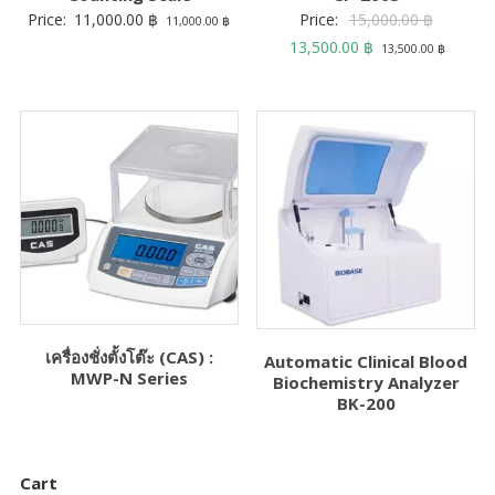
Original
Price:
11,000.00
฿
Price:
15,000.00
฿
11,000.00
฿
Current
price
13,500.00
฿
13,500.00
฿
price
was:
is:
15,000.0
13,500.00 ฿.
เครื่องชั่งตั้งโต๊ะ (CAS) :
Automatic Clinical Blood
MWP-N Series
Biochemistry Analyzer
BK-200
Cart