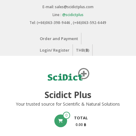
Skip
E-mail: sales@scidictplus.com
to
Line :
@scidictplus
content
Tel: (+66)063-398-9446 , (+66)063-592-6449
Order and Payment
Login/ Register
THB(฿)
Scidict Plus
Your trusted source for Scientific & Natural Solutions
0
TOTAL
0.00 ฿