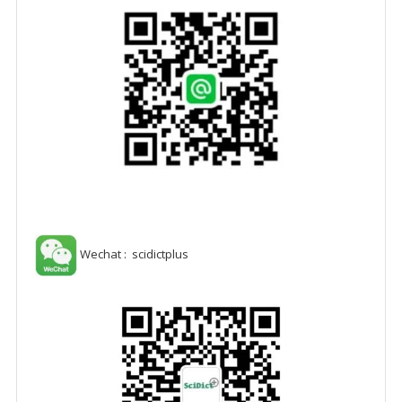
Wechat : scidictplus