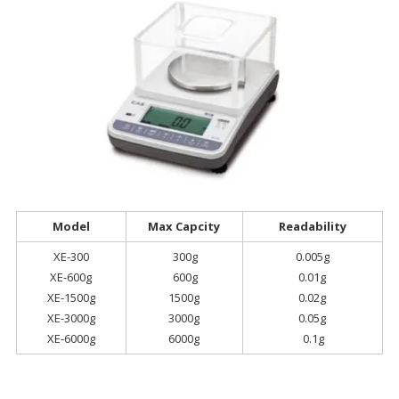
13,500.00 ฿.
12,500.00 ฿.
Model
Max Capcity
Readability
XE-300
300g
0.005g
XE-600g
600g
0.01g
XE-1500g
1500g
0.02g
XE-3000g
3000g
0.05g
XE-6000g
6000g
0.1g