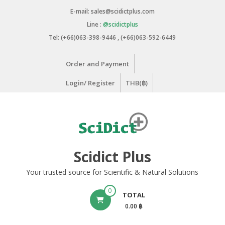
Skip
E-mail: sales@scidictplus.com
to
Line :
@scidictplus
content
Tel: (+66)063-398-9446 , (+66)063-592-6449
Order and Payment
Login/ Register
THB(฿)
Scidict Plus
Your trusted source for Scientific & Natural Solutions
0
TOTAL
0.00 ฿