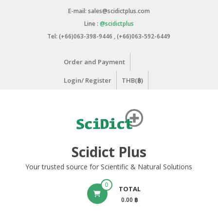
Skip
E-mail: sales@scidictplus.com
to
Line :
@scidictplus
content
Tel: (+66)063-398-9446 , (+66)063-592-6449
Order and Payment
Login/ Register
THB(฿)
Scidict Plus
Your trusted source for Scientific & Natural Solutions
0
TOTAL
0.00 ฿