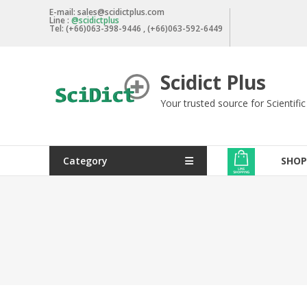
Skip
E-mail: sales@scidictplus.com
Line :
@scidictplus
to
Tel: (+66)063-398-9446 , (+66)063-592-6449
content
Scidict Plus
Your trusted source for Scientifi
Category
SHOP