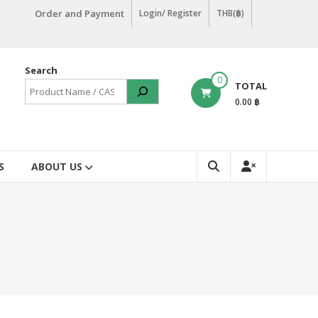
Order and Payment
Login/ Register
THB(฿)
Search
0
TOTAL
0.00 ฿
S
ABOUT US