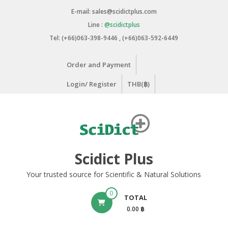
Skip
E-mail: sales@scidictplus.com
to
Line :
@scidictplus
content
Tel: (+66)063-398-9446 , (+66)063-592-6449
Order and Payment
Login/ Register
THB(฿)
Scidict Plus
Your trusted source for Scientific & Natural Solutions
0
TOTAL
0.00 ฿